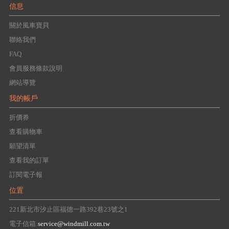
信息
關於風車寶貝
聯絡我們
FAQ
會員服務條款說明
網站導覽
我的帳戶
折價券
查看購物車
願望清單
查看我的訂單
訂閱電子報
位置
221新北市汐止區福德一路392巷23號之1
電子信箱:
service@windmill.com.tw