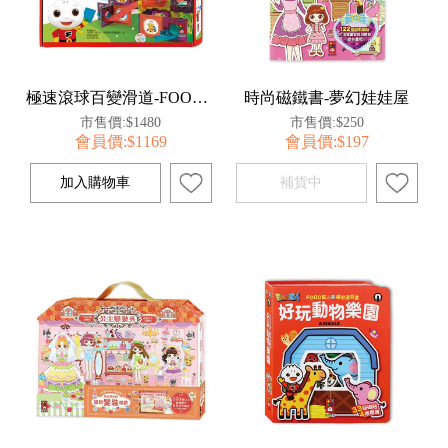
極速滾球百變滑道-FOOD超人創意磁力片
時尚磁鐵書-夢幻娃娃屋
市售價:$1480
市售價:$250
會員價:$1169
會員價:$197