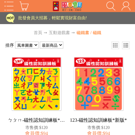
家長樂了!「風車書版集團暨FOOD超人企業總部」目前正興建中!
批發會員大招募，輕鬆實現財富自由!
如需更改或重開發票 需在訂單成立三天內通知客服 寄回發票需附上回郵郵票
首頁
➙
互動遊戲書
➙
磁鐵書 / 磁鐵
老師您好!!幼教會員火熱招募中~
排序
海外購物免煩惱！點我查看『海外購物流程說明』
家長樂了!「風車書版集團暨FOOD超人企業總部」目前正興建中!
批發會員大招募，輕鬆實現財富自由!
HOT
如需更改或重開發票 需在訂單成立三天內通知客服 寄回發票需附上回郵郵票
老師您好!!幼教會員火熱招募中~
海外購物免煩惱！點我查看『海外購物流程說明』
ㄅㄆㄇ-磁性認知訓練板*新版*
123-磁性認知訓練板*新版*
市售價:$120
市售價:$120
會員價:$94
會員價:$94