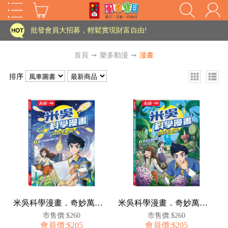
家長樂了!「風車書版集團暨FOOD超人企業總部」目前正興建中!
批發會員大招募，輕鬆實現財富自由!
如需更改或重開發票 需在訂單成立三天內通知客服 寄回發票需附上回郵郵票
首頁
➙
樂多動漫
➙
漫畫
老師您好!!幼教會員火熱招募中~
排序
海外購物免煩惱！點我查看『海外購物流程說明』
家長樂了!「風車書版集團暨FOOD超人企業總部」目前正興建中!
批發會員大招募，輕鬆實現財富自由!
HOT
如需更改或重開發票 需在訂單成立三天內通知客服 寄回發票需附上回郵郵票
老師您好!!幼教會員火熱招募中~
海外購物免煩惱！點我查看『海外購物流程說明』
米吳科學漫畫．奇妙萬象篇(1):看不見的科學小象
米吳科學漫畫．奇妙萬象篇(2):珍奇生物的反擊
市售價:$260
市售價:$260
會員價:$205
會員價:$205