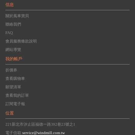
信息
關於風車寶貝
聯絡我們
FAQ
會員服務條款說明
網站導覽
我的帳戶
折價券
查看購物車
願望清單
查看我的訂單
訂閱電子報
位置
221新北市汐止區福德一路392巷23號之1
電子信箱:
service@windmill.com.tw