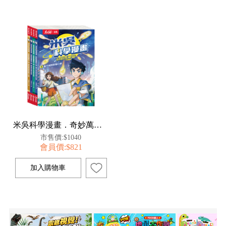
米吳科學漫畫．奇妙萬象篇第一輯(1-4冊)
市售價:$1040
會員價:$821