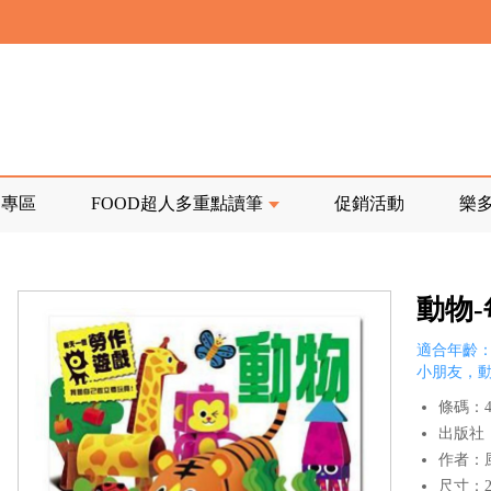
寄回發票需附上回郵郵票
前正興建中!
品專區
FOOD超人多重點讀筆
促銷活動
樂
寄回發票需附上回郵郵票
動物
適合年齡：
小朋友，
條碼：47
出版社
作者：
尺寸：27