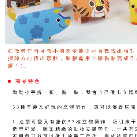
在做勞作時可教小朋友依據提示頁數找出相對
摺線方向摺出形狀，黏膠處用上膠黏貼完成作
膠！)。
■ 商品特色
動動小手折一折、黏一黏，我會自己做出立體
53種有趣又好玩的立體勞作，還可以佈置房
1.造型可愛又有趣的53種立體勞作，吸引孩
造型可愛、圖案精緻的動物立體勞作，一共有
不用剪刀就可以做出的手工勞作，完成後還可