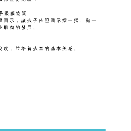
手眼腦協調
驟圖示，讓孩子依照圖示摺一摺、黏一
小肌肉的發展。
銳度，並培養孩童的基本美感。