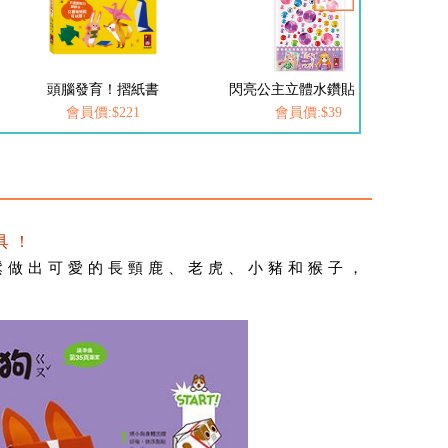
頭腦發育！摺紙書
閃亮公主立體水鑽貼-寶石
閃
會員價:$221
會員價:$39
具！
鬆做出可愛的長頸鹿、老虎、小豬和猴子，