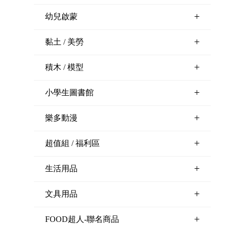
+
幼兒啟蒙
+
黏土 / 美勞
+
積木 / 模型
+
小學生圖書館
+
樂多動漫
+
超值組 / 福利區
+
生活用品
+
文具用品
+
FOOD超人-聯名商品