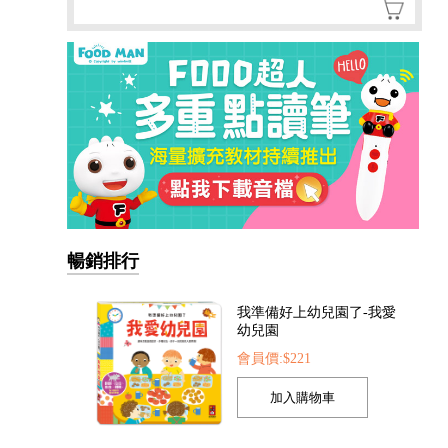
暢銷排行
我準備好上幼兒園了-我愛
幼兒園
會員價:$221