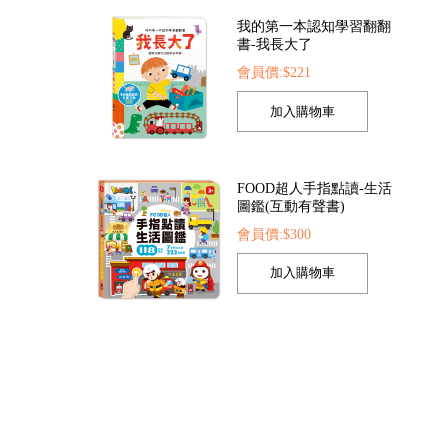
我的第一本認知學習翻翻
書-我長大了
會員價:$221
鑽貼-花朵
聖誕立體遊戲書
9
會員價:$173
會員價:$78
FOOD超人手指點讀-生活
圖鑑(互動有聲書)
會員價:$300
孩子的第一套認知拼圖-動
物王國
會員價:$221