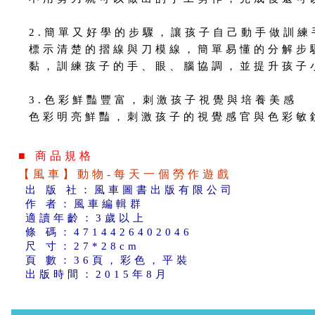
2.簡單又好學的步驟，讓孩子自己動手做訓練
標示清楚的摺線與刀模線，簡單易懂的分解步
黏，訓練孩子的手、眼、腦協調，並提升孩子
3.色彩鮮豔豐富，刺激孩子視覺與培養美感
色彩明亮鮮豔，刺激孩子的視覺感官與色彩敏
■ 商品規格
【風車】動物-每天一個勞作遊戲
出 版 社：風車圖書出版有限公司
作 者：風車編輯群
適讀年齡：3歲以上
條 碼：4714426402046
尺 寸：27*28cm
頁 數：36頁，彩色，平裝
出版時間：2015年8月