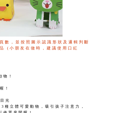
頁數，並按照圖示認識形狀及邏輯判斷
品 (小朋友在做時，建議使用口紅
動物！
間喔！
子目光
53種立體可愛動物，吸引孩子注意力，
以佈置房間喔！