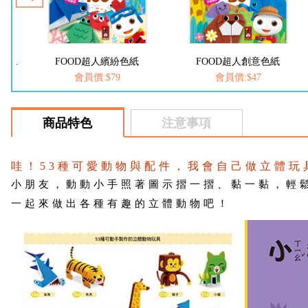
折紙大全:新編兒童益智手工大全*新版
FOOD超人繽紛色紙
FOOD超人創意色紙
會員價:$79
會員價:$47
商品特色
注意事項
哇！53種可愛動物與配件，我會自己做立體玩
小朋友，動動小手照著圖示摺一摺、黏一黏，輕
一起來做出各種有趣的立體動物吧！