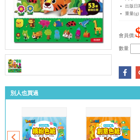
出版日期：
重量(g)
會員價:
數量
別人也買過