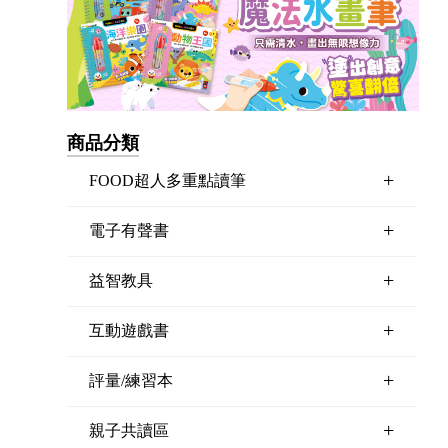
商品分類
+
FOOD超人多重點讀筆
+
電子有聲書
+
益智教具
+
互動遊戲書
+
評量/練習本
+
親子共讀區