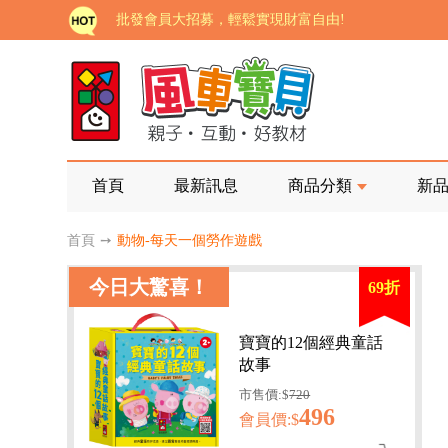
批發會員大招募，輕鬆實現財富自由!
如需更改或重開發票 需在訂單成立三天內通知客服 
老師您好!!幼教會員火熱招募中~
海外購物免煩惱！點我查看『海外購物流程說明』
家長樂了!「風車書版集團暨FOOD超人企業總部」目
首頁
最新訊息
商品分類
新
批發會員大招募，輕鬆實現財富自由!
首頁
➙
動物-每天一個勞作遊戲
如需更改或重開發票 需在訂單成立三天內通知客服 
今日大驚喜！
69折
老師您好!!幼教會員火熱招募中~
海外購物免煩惱！點我查看『海外購物流程說明』
寶寶的12個經典童話
故事
市售價:$
720
496
會員價:$