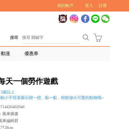
我的帳戶
登入
註冊
搜尋
多動漫
優惠券
-每天一個勞作遊戲
3歲以上
動動小手照著圖示摺一摺、黏一黏，輕鬆做出可愛的動物哦~
14426402046
：風車圖書
風車編輯群
*28cm