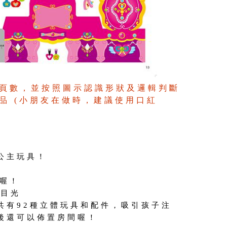
頁數，並按照圖示認識形狀及邏輯判斷
品 (小朋友在做時，建議使用口紅
公主玩具！
間喔！
子目光
共有92種立體玩具和配件，吸引孩子注
後還可以佈置房間喔！