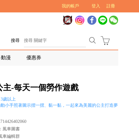
我的帳戶
登入
註冊
搜尋
多動漫
優惠券
公主-每天一個勞作遊戲
3歲以上
動動小手照著圖示摺一摺、黏一黏，一起來為美麗的公主打造夢
！
14426402060
：風車圖書
風車編輯群