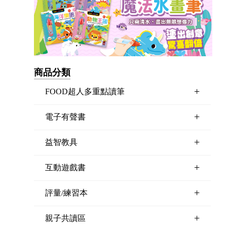
商品分類
+
FOOD超人多重點讀筆
+
電子有聲書
+
益智教具
+
互動遊戲書
+
評量/練習本
+
親子共讀區