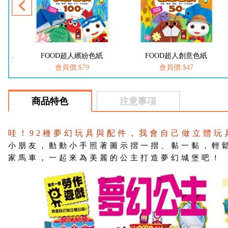
折紙大全:新編兒童益智手工大全*新版
FOOD超人繽紛色紙
FOOD超人創意色紙
會員價:$79
會員價:$47
商品特色
注意事項
哇！92種夢幻玩具與配件，我會自己做立體玩
小朋友，動動小手照著圖示摺一摺、黏一黏，輕
家馬車，一起來為美麗的公主打造夢幻城堡吧！