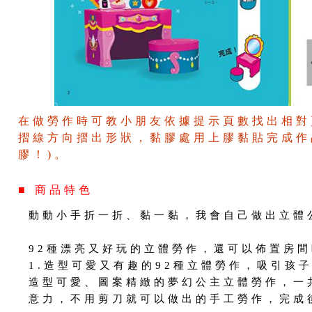
在做勞作時可教小朋友依據提示頁數找出相對
摺線方向摺出形狀，黏膠處用上膠黏貼完成作
膠！)。
■ 商品特色
動動小手折一折、黏一黏，我會自己做出立體
92種漂亮又好玩的立體勞作，還可以佈置房
1.造型可愛又有趣的92種立體勞作，吸引孩
造型可愛、圖案精緻的夢幻公主立體勞作，一
意力，不用剪刀就可以做出的手工勞作，完成