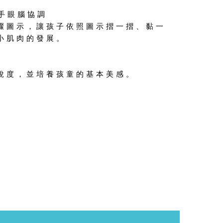
手眼腦協調
驟圖示，讓孩子依照圖示摺一摺、黏一
小肌肉的發展。
銳度，並培養孩童的基本美感。