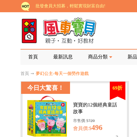
批發會員大招募，輕鬆實現財富自由!
如需更改或重開發票 需在訂單成立三天內通知客服 
老師您好!!幼教會員火熱招募中~
海外購物免煩惱！點我查看『海外購物流程說明』
家長樂了!「風車書版集團暨FOOD超人企業總部」目
首頁
最新訊息
商品分類
新
批發會員大招募，輕鬆實現財富自由!
首頁
➙
夢幻公主-每天一個勞作遊戲
如需更改或重開發票 需在訂單成立三天內通知客服 
今日大驚喜！
69折
老師您好!!幼教會員火熱招募中~
海外購物免煩惱！點我查看『海外購物流程說明』
寶寶的12個經典童話
故事
市售價:$
720
496
會員價:$