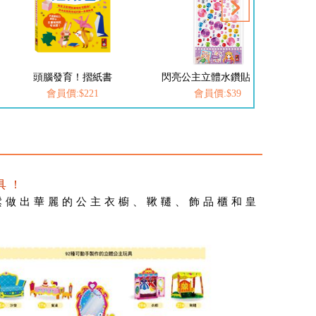
頭腦發育！摺紙書
閃亮公主立體水鑽貼-寶石
閃
會員價:$221
會員價:$39
具！
鬆做出華麗的公主衣櫥、鞦韆、飾品櫃和皇