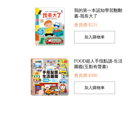
我的第一本認知學習翻翻
書-我長大了
會員價:$221
鑽貼-花朵
聖誕立體遊戲書
9
會員價:$173
會員價:$78
FOOD超人手指點讀-生活
圖鑑(互動有聲書)
會員價:$300
孩子的第一套認知拼圖-動
物王國
會員價:$221