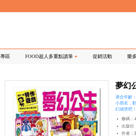
寄回發票需附上回郵郵票
前正興建中!
品專區
FOOD超人多重點讀筆
促銷活動
樂
寄回發票需附上回郵郵票
夢幻
適合年齡：
小朋友，
幻城堡吧
條碼：47
出版社
作者：