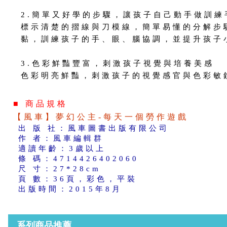
2.簡單又好學的步驟，讓孩子自己動手做訓練
標示清楚的摺線與刀模線，簡單易懂的分解步
黏，訓練孩子的手、眼、腦協調，並提升孩子
3.色彩鮮豔豐富，刺激孩子視覺與培養美感
色彩明亮鮮豔，刺激孩子的視覺感官與色彩敏
■ 商品規格
【風車】夢幻公主-每天一個勞作遊戲
出 版 社：風車圖書出版有限公司
作 者：風車編輯群
適讀年齡：3歲以上
條 碼：4714426402060
尺 寸：27*28cm
頁 數：36頁，彩色，平裝
出版時間：2015年8月
系列商品推薦