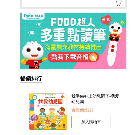
暢銷排行
我準備好上幼兒園了-我愛
幼兒園
會員價:$221