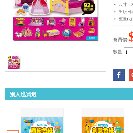
尺寸：27
出版日期：
重量(g)
會員價:
數量
別人也買過