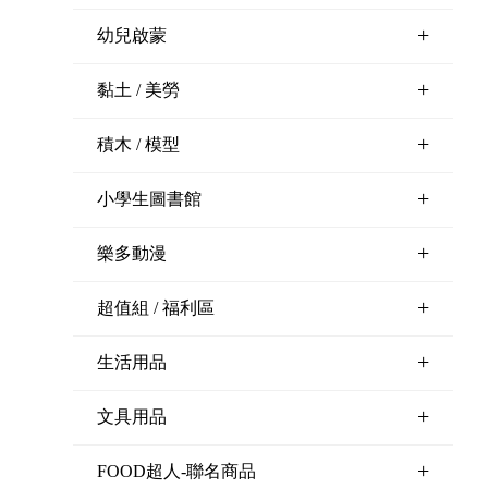
+
幼兒啟蒙
+
黏土 / 美勞
+
積木 / 模型
+
小學生圖書館
+
樂多動漫
+
超值組 / 福利區
+
生活用品
+
文具用品
+
FOOD超人-聯名商品