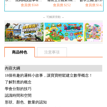
晚安故事II(雙CD)-3分鐘爸爸媽媽床邊故事
熊媽媽說故事有聲書(全套8CD)
睡前五分鐘第1輯-真情+愛心小故事(2書2CD)
數學王國(雙CD)-
142
會員價:$568
會員價:$252
會員價:$142
← 可觸屏滑動 →
商品特色
注意事項
內容大綱
18個有趣的邏輯小故事，讓寶寶輕鬆建立數學概念！
了解對應的概念
學會分類的技巧
認識時間和空間
形狀、顏色、數量的認知