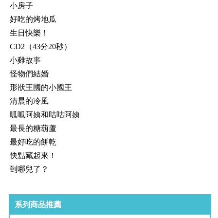
小房子
好吃的烤地瓜
生日快樂！
CD2（43分20秒）
小雞故事
怪物們結婚
形狀王國的小國王
清晨的冷風
呱呱阿姨和咕咕阿姨
最長的糖葫蘆
最好吃的餅乾
快點藏起來！
到哪兒了？
系列商品推薦