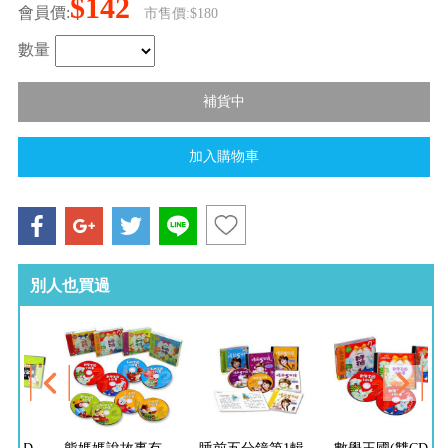
$142
會員價:
市售價:$180
數量
別人也買過