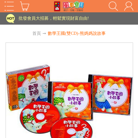
家長樂了!「風車書版集團暨FOOD超人企業總部」目前正興建中!
批發會員大招募，輕鬆實現財富自由!
如需更改或重開發票 需在訂單成立三天內通知客服 寄回發票需附上回郵郵票
首頁
➙
數學王國(雙CD)-熊媽媽說故事
老師您好!!幼教會員火熱招募中~
海外購物免煩惱！點我查看『海外購物流程說明』
家長樂了!「風車書版集團暨FOOD超人企業總部」目前正興建中!
批發會員大招募，輕鬆實現財富自由!
HOT
如需更改或重開發票 需在訂單成立三天內通知客服 寄回發票需附上回郵郵票
老師您好!!幼教會員火熱招募中~
海外購物免煩惱！點我查看『海外購物流程說明』