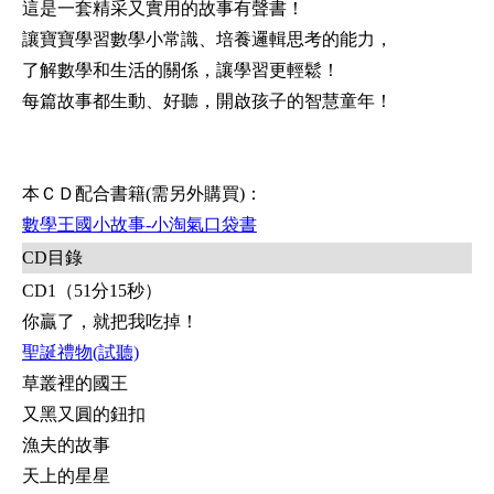
這是一套精采又實用的故事有聲書！
讓寶寶學習數學小常識、培養邏輯思考的能力，
了解數學和生活的關係，讓學習更輕鬆！
每篇故事都生動、好聽，開啟孩子的智慧童年！
本ＣＤ配合書籍(需另外購買)：
數學王國小故事-小淘氣口袋書
CD目錄
CD1（51分15秒）
你贏了，就把我吃掉！
聖誕禮物(試聽)
草叢裡的國王
又黑又圓的鈕扣
漁夫的故事
天上的星星