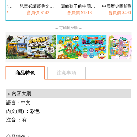
兒童必讀經典文學-經典美繪必讀文學：唐詩
兒童必讀經典文學-兒童文化經典：三字經
寫給孩子的中國歷史圖解翻翻書(全套10冊)
中國歷史圖解翻翻書-點讀套組
142
會員價:$142
會員價:$1518
會員價:$4900
← 可觸屏滑動 →
商品特色
注意事項
內容大綱
語言：中文
內文(圖) ：彩色
注音 ：有
商品特色：