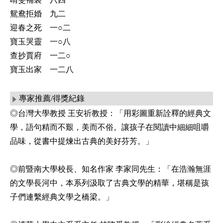
鴛鴦拒婚 九二
迎春之死 一○二
寶玉哭靈 一○八
查抄賈府 一二○
寶玉出家 一二八
專家推薦/得獎紀錄
◎台灣大學教授 王安祈教授：「用彩圖重新詮釋的經典文
學，語句精而不艱，美而不俗。讓孩子在閱讀中細細咀嚼
品味，從書中提煉出古典的美好芬芳。」
◎前暨南大學校長、知名作家 李家同先生：「在浩瀚無涯
的文學長河中，本系列汲取了古典文學的精華，堪稱是孩
子們連繫經典文學之橋梁。」