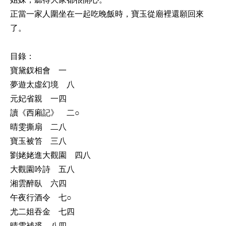
正當一家人圍坐在一起吃晚飯時，寶玉從廟裡還願回來
了。
目錄：
寶黛釵相會 一
夢遊太虛幻境 八
元妃省親 一四
讀《西廂記》 二○
晴雯撕扇 二八
寶玉被笞 三八
劉姥姥進大觀園 四八
大觀園吟詩 五八
湘雲醉臥 六四
午夜行酒令 七○
尤二姐吞金 七四
晴雯補裘 八四