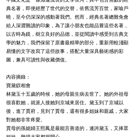
典名著，即便經歷了世代的交替，依舊流芳百世，家喻戶
曉，至今仍深深的感動著我們。然而，經典名著總難免會
給人深澀難讀的印象，為了讓小朋友也能品嘗這些名著，
以古時為鏡，樹立良好的品德，並從閱讀中感受到古典文
學的魅力，我們保留了原書最精華的部分，重新用較淺顯
易懂的文字改寫了這些故事，搭配大量深具藝術感的彩
圖，兼具可讀性與收藏價值。
內容摘錄：
寶黛釵相會
林黛玉十五歲的時候，她的母親生病去世了。她的外祖母
很喜歡她，就派人接她到京城來居住。黛玉到了京城以
後，進了賈府，見到了賈母，還有很多姐妹和親戚，大家
對她都非常疼愛。
賈母的孫媳婦王熙鳳是最能言善道的，連誇黛玉，又捧眾
姐妹，聽得大家都很開心。