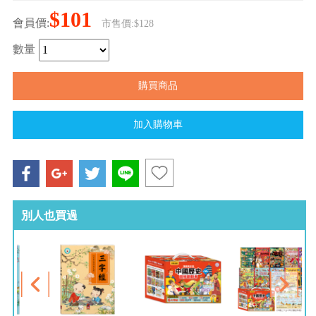
$101
會員價:
市售價:$128
數量
別人也買過