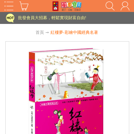
家長樂了!「風車書版集團暨FOOD超人企業總部」目前正興建中!
批發會員大招募，輕鬆實現財富自由!
如需更改或重開發票 需在訂單成立三天內通知客服 寄回發票需附上回郵郵票
首頁
➙
紅樓夢-彩繪中國經典名著
老師您好!!幼教會員火熱招募中~
海外購物免煩惱！點我查看『海外購物流程說明』
家長樂了!「風車書版集團暨FOOD超人企業總部」目前正興建中!
批發會員大招募，輕鬆實現財富自由!
HOT
如需更改或重開發票 需在訂單成立三天內通知客服 寄回發票需附上回郵郵票
老師您好!!幼教會員火熱招募中~
海外購物免煩惱！點我查看『海外購物流程說明』