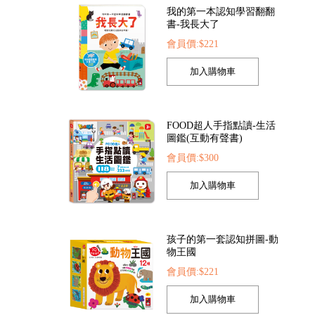
FOOD超人手指點讀-生活
圖鑑(互動有聲書)
會員價:$300
晚安故事II(雙CD)-3分鐘爸爸媽媽床邊故事
音樂家的故事4-幼幼撕不破小小書
42
會員價:$157
會員價:$157
孩子的第一套認知拼圖-動
物王國
會員價:$221