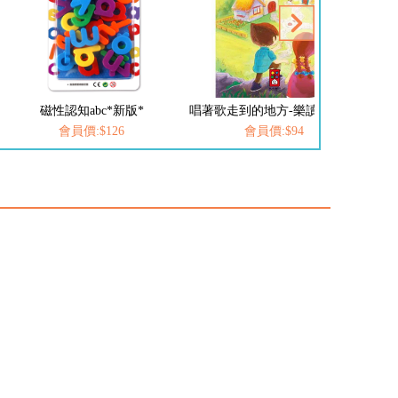
磁性認知abc*新版*
唱著歌走到的地方-樂讀趣小火車5
會員價:$126
會員價:$94