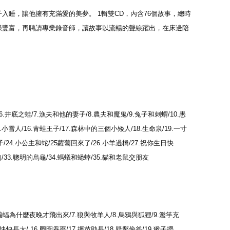
入睡，讓他擁有充滿愛的美夢。 1輯雙CD，內含76個故事，總時
樣豐富，再聘請專業錄音師，讓故事以流暢的聲線躍出，在床邊陪
6.井底之蛙/7.漁夫和他的妻子/8.農夫和魔鬼/9.兔子和刺蝟/10.愚
.小雪人/16.青蛙王子/17.森林中的三個小矮人/18.生命泉/19.一寸
/24.小公主和蛇/25蘿蔔回來了/26.小羊過橋/27.祝你生日快
狗/33.聰明的烏龜/34.螞蟻和蟋蟀/35.貓和老鼠交朋友
.蝙蝠為什麼夜晚才飛出來/7.狼與牧羊人/8.烏鴉與狐狸/9.濫竽充
.快快長大/ 16.囫圇吞棗/17.揠苗助長/18.疑鄰偷斧/19.猴子撈