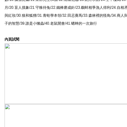
月/20.盲人摸象/21.守株待兔/22.鐵棒磨成針/23.鷸蚌相爭漁人得利/24.自相矛
與紅玫/30.狼和狐狸/31.青蛙學本領/32.田忌賽馬/33.森林裡的怪鳥/34.商人
子的智慧/39.誰是小懶蟲/40.老鼠開會/41.蟋蟀的一次旅行
內頁試閱