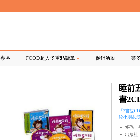
寄回發票需附上回郵郵票
前正興建中!
品專區
FOOD超人多重點讀筆
促銷活動
樂
寄回發票需附上回郵郵票
睡前五
書2C
「2書雙C
給小朋友
條碼：47
出版社