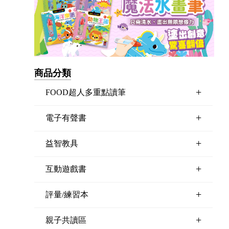
商品分類
+
FOOD超人多重點讀筆
+
電子有聲書
+
益智教具
+
互動遊戲書
+
評量/練習本
+
親子共讀區