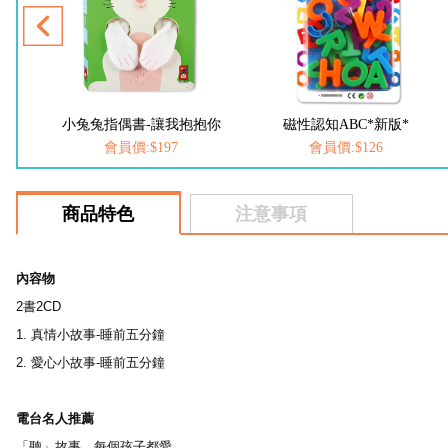
音樂家的故事3-幼幼撕不破小小書
小兔兔指偶書-讓我抱抱你
磁性認知ABC*新版*
會員價:$197
會員價:$126
商品特色
注意事項
內容物
2書2CD
1.
真情小故事-睡前五分鐘
2. 愛心小故事-睡前五分鐘
電台名人推薦
「聽」故事，每個孩子都愛