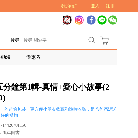
我的帳戶
登入
註冊
搜尋
多動漫
優惠券
分鐘第1輯-真情+愛心小故事(2
D)
D」的超值包裝，更方便小朋友收藏和隨時收聽，是爸爸媽媽送
最好的禮物
14426701156
：風車圖書