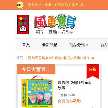
批發會員大招募，輕鬆實現財富自由!
如需更改或重開發票 需在訂單成立三天內通知客服 
老師您好!!幼教會員火熱招募中~
海外購物免煩惱！點我查看『海外購物流程說明』
家長樂了!「風車書版集團暨FOOD超人企業總部」目
首頁
最新訊息
商品分類
新
批發會員大招募，輕鬆實現財富自由!
首頁
➙
睡前五分鐘第1輯-真情+愛心小故事(2書2CD)
如需更改或重開發票 需在訂單成立三天內通知客服 
今日大驚喜！
69折
老師您好!!幼教會員火熱招募中~
海外購物免煩惱！點我查看『海外購物流程說明』
寶寶的12個經典童話
故事
市售價:$
720
496
會員價:$