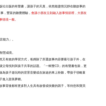
版社出版的有聲書，讓孩子的天真，依然能盡情沉靜在聽故事的
故事，豐富的聽覺體驗，
會讓小朋友立刻融入故事情節裡，大朋友
事情境一般。
語言能力」。
且智慧成長。
然又有效的學習方式，爸媽除了所選故事內容要吸引孩子外，在
讓父母找到與孩子共享的話題。「一輯雙CD」的有聲書包裝，更
做為孩子遊玩時的背景音樂或在旅途的車上聆聽，帶孩子領略童
子進入甜美夢鄉。
故事背後都有更多對人生具有啟發或快樂的因子，等待您和寶貝