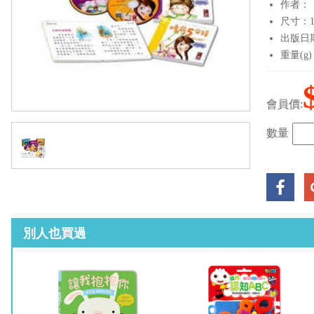
作者：
尺寸：14.
出版日期：
重量(g)
會員價:
數量
別人也買過