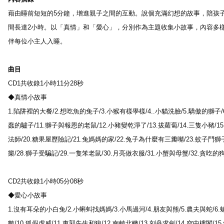
藉由睡前短短的5分鐘，增進親子之間的互動。說個充滿幻想的故事，陪孩子
間長達2小時。以「真情」和「愛心」，分別作為主題收集小故事，內容多
伴每位小主人入睡。
曲目
CD1共收錄1小時11分28秒
◆真情小故事
1.陷阱裡的大餐/2.想吃魚的兔子/3.小猴有樣學樣/4..小貓洗臉/5.驕傲的獅子/
蠢的驢子/11.獅子與報恩的老鼠/12.小豬變乾淨了/13.拔蘿蔔/14.三隻小豬/15
法師/20.糖果屋歷險記/21.兔媽媽的家/22.兔子為什麼有三瓣嘴/23.蚊子鬥獅子
樂/28.獅子受騙記/29.一隻笨老鼠/30.月亮做衣服/31.小蟹與母蟹/32.貪吃的
CD2共收錄1小時05分08秒
◆愛心小故事
1.沒有耳朵的小白兔/2.小蝌蚪找媽媽/3.小馬過河/4.朋友與熊/5.農夫與蛇/6
數/10.狐假虎威/11.東郭先生和狼/12.南轅北轍/13.刻舟求劍/14.空中樓閣/15