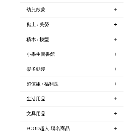
+
幼兒啟蒙
+
黏土 / 美勞
+
積木 / 模型
+
小學生圖書館
+
樂多動漫
+
超值組 / 福利區
+
生活用品
+
文具用品
+
FOOD超人-聯名商品