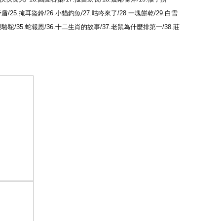
盾/25.掩耳盜鈴/26.小貓釣魚/27.咕咚來了/28.一塊餅乾/29.白雪
與駱駝/35.蛇報恩/36.十二生肖的故事/37.老鼠為什麼排第一/38.莊