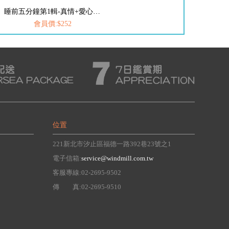
睡前五分鐘第1輯-真情+愛心小故事(2書2CD)
會員價:$252
位置
221新北市汐止區福德一路392巷23號之1
電子信箱:
service@windmill.com.tw
客服專線:02-2695-9502
傳 真:02-2695-9510