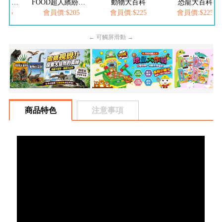
FOOD超人夢幻泡泡槍
FOOD超人繽紛泡泡槍
動物大百科
恐龍大百科
205
會員價:$205
會員價:$225
會員價:$225
← 可觸屏滑動 →
商品特色
注意事項