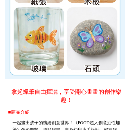
拿起蠟筆自由揮灑，享受開心畫畫的創作樂
趣！
■商品介紹
一起畫出孩子的繽紛創意世界！《FOOD超人創意油性蠟
筆》色彩鮮艷、滑順好畫，專為幼兒小手設計，好握好