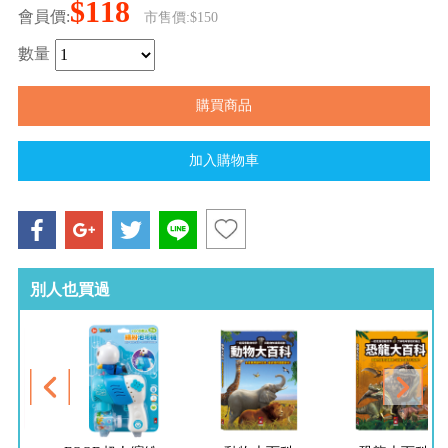
$118
會員價:
市售價:$150
數量
別人也買過