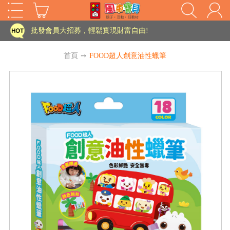
家長樂了!「風車書版集團暨FOOD超人企業總部」目前正興建中!
批發會員大招募，輕鬆實現財富自由!
如需更改或重開發票 需在訂單成立三天內通知客服 寄回發票需附上回郵郵票
首頁
➙
FOOD超人創意油性蠟筆
老師您好!!幼教會員火熱招募中~
海外購物免煩惱！點我查看『海外購物流程說明』
家長樂了!「風車書版集團暨FOOD超人企業總部」目前正興建中!
批發會員大招募，輕鬆實現財富自由!
HOT
如需更改或重開發票 需在訂單成立三天內通知客服 寄回發票需附上回郵郵票
老師您好!!幼教會員火熱招募中~
海外購物免煩惱！點我查看『海外購物流程說明』