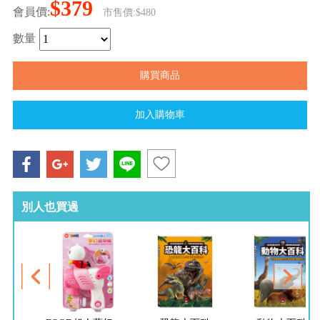
$379
會員價:
市售價:$480
數量
別人也買過