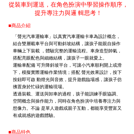
從裝車到運送，在角色扮演中學習操作順序，
提升專注力與邏 輯思考！
■商品介紹
「聲光汽車運輸車」以真實汽車運輸卡車為設計概念，
結合雙層載車平台與可動斜坡結構，讓孩子能親自操作
車輛上下裝載 ，體驗完整的運輸流程。車身造型帥氣，
搭配亮眼配色與細緻結構，讓孩子一眼就愛上。
運輸車配備 可升降斜坡平台，可讓小汽車順利開上或滑
下，模擬實際運輸作業情境；搭配 聲光效果設計，按下
按鈕即可啟 動燈光與音效，提升遊戲臨場感，讓孩子彷
彿置身於忙碌的運輸現場。
透過裝載、運送與卸車的過程，孩子能訓練手眼協調、
空間概念與操作能力，同時在角色扮演中培養專注力與
想像力。不論 是單人遊戲或親子互動，都能享受豐富又
有成就感的遊戲體驗。
■商品特色