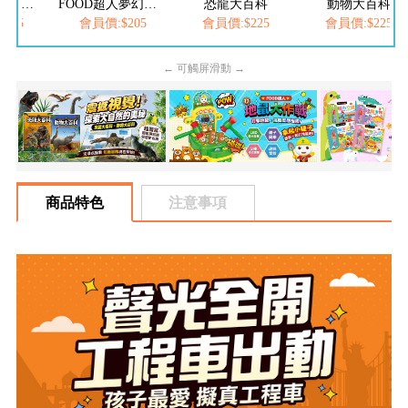
FOOD超人繽紛泡泡槍
FOOD超人夢幻泡泡槍
恐龍大百科
動物大百科
205
會員價:$205
會員價:$225
會員價:$225
← 可觸屏滑動 →
商品特色
注意事項