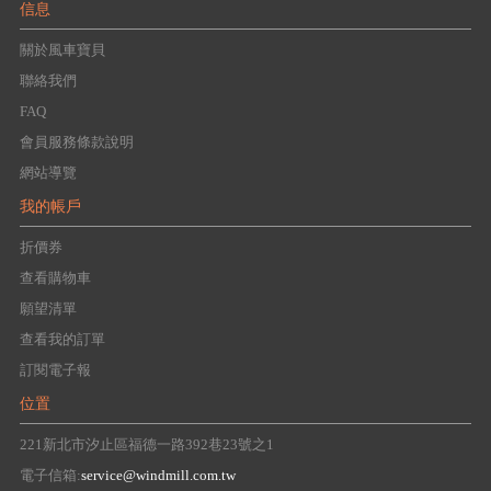
信息
關於風車寶貝
聯絡我們
FAQ
會員服務條款說明
網站導覽
我的帳戶
折價券
查看購物車
願望清單
查看我的訂單
訂閱電子報
位置
221新北市汐止區福德一路392巷23號之1
電子信箱:
service@windmill.com.tw