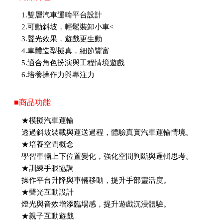
1.雙層汽車運輸平台設計
2.可動斜坡，輕鬆裝卸小車<
3.聲光效果，遊戲更生動
4.車體造型擬真，細節豐富
5.適合角色扮演與工程情境遊戲
6.培養操作力與專注力
■商品功能
★模擬汽車運輸
透過斜坡裝載與運送過程，體驗真實汽車運輸情境。
★培養空間概念
學習車輛上下位置變化，強化空間判斷與邏輯思考。
★訓練手眼協調
操作平台升降與車輛移動，提升手部靈活度。
★聲光互動設計
燈光與音效增添臨場感，提升遊戲沉浸體驗。
★親子互動遊戲