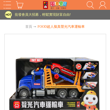
家長樂了!「風車書版集團暨FOOD超人企業總部」目前正興建中!
批發會員大招募，輕鬆實現財富自由!
如需更改或重開發票 需在訂單成立三天內通知客服 寄回發票需附上回郵郵票
首頁
➙
FOOD超人擬真聲光汽車運輸車
老師您好!!幼教會員火熱招募中~
海外購物免煩惱！點我查看『海外購物流程說明』
家長樂了!「風車書版集團暨FOOD超人企業總部」目前正興建中!
批發會員大招募，輕鬆實現財富自由!
HOT
如需更改或重開發票 需在訂單成立三天內通知客服 寄回發票需附上回郵郵票
老師您好!!幼教會員火熱招募中~
海外購物免煩惱！點我查看『海外購物流程說明』