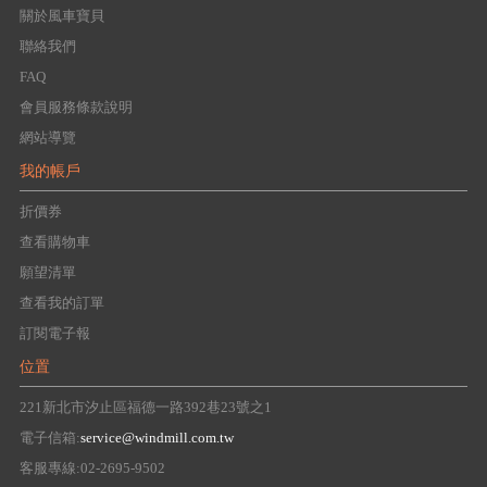
關於風車寶貝
聯絡我們
FAQ
會員服務條款說明
網站導覽
我的帳戶
折價券
查看購物車
願望清單
查看我的訂單
訂閱電子報
位置
221新北市汐止區福德一路392巷23號之1
電子信箱:
service@windmill.com.tw
客服專線:02-2695-9502