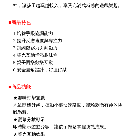
神，讓孩子越玩越投入，享受充滿成就感的遊戲樂趣。
■商品特色
1.培養手眼協調能力
2.提升反應速度與專注力
3.訓練觀察力與判斷力
4.聲光互動增添趣味性
5.親子同樂歡樂互動
6.安全圓角設計，好握好敲
■商品功能
★趣味打擊遊戲
地鼠隨機升起，揮動小槌快速敲擊，體驗刺激有趣的挑
戰過程。
★螢幕分數顯示
即時顯示遊戲分數，讓孩子輕鬆掌握挑戰成果。
★聲光互動效果