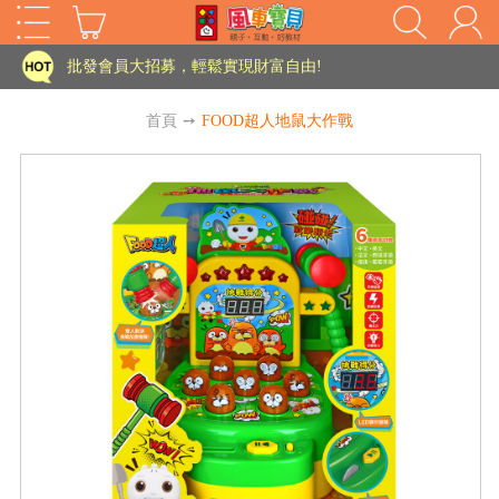
家長樂了!「風車書版集團暨FOOD超人企業總部」目前正興建中!
批發會員大招募，輕鬆實現財富自由!
如需更改或重開發票 需在訂單成立三天內通知客服 寄回發票需附上回郵郵票
首頁
➙
FOOD超人地鼠大作戰
老師您好!!幼教會員火熱招募中~
海外購物免煩惱！點我查看『海外購物流程說明』
家長樂了!「風車書版集團暨FOOD超人企業總部」目前正興建中!
批發會員大招募，輕鬆實現財富自由!
HOT
如需更改或重開發票 需在訂單成立三天內通知客服 寄回發票需附上回郵郵票
老師您好!!幼教會員火熱招募中~
海外購物免煩惱！點我查看『海外購物流程說明』