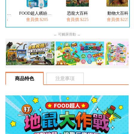
FOOD超人夢幻泡泡槍
FOOD超人繽紛泡泡槍
恐龍大百科
動物大百科
205
會員價:$205
會員價:$225
會員價:$225
← 可觸屏滑動 →
商品特色
注意事項