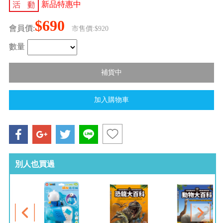
新品特惠中
$690
會員價:
市售價:$920
數量
別人也買過