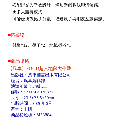
搭配燈光與音效設計，增加遊戲趣味與沉浸感。
★多人競賽模式
可輪流挑戰比拼分數，增進親子與朋友互動樂趣。
■內容物
錢幣*12、槌子*2、地鼠機器*1
■商品規格
【風車】FOOD超人地鼠大作戰
出版社：風車圖書出版有限公司
編者：風車編輯部
適讀年齡：3歲以上
條碼：4711664070877
尺寸：23.3x23.5x29cm
出版時間：2026年6月
產地：中國
商品檢驗標：M33884