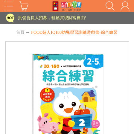
家長樂了!「風車書版集團暨FOOD超人企業總部」目前正興建中!
批發會員大招募，輕鬆實現財富自由!
如需更改或重開發票 需在訂單成立三天內通知客服 寄回發票需附上回郵郵票
首頁
➙
FOOD超人IQ180幼兒學習訓練遊戲書-綜合練習
老師您好!!幼教會員火熱招募中~
海外購物免煩惱！點我查看『海外購物流程說明』
家長樂了!「風車書版集團暨FOOD超人企業總部」目前正興建中!
批發會員大招募，輕鬆實現財富自由!
HOT
如需更改或重開發票 需在訂單成立三天內通知客服 寄回發票需附上回郵郵票
老師您好!!幼教會員火熱招募中~
海外購物免煩惱！點我查看『海外購物流程說明』