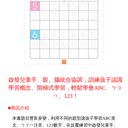
啟發兒童手、眼、腦統合協調，訓練孩子認識
學習概念、階梯式學習，輕鬆學會ABC、ㄅㄆ
ㄇ、123！
■商品介紹
本書題目豐富多變，利用不同的題型讓孩子學習ABC英
文、ㄅㄆㄇ注音、123數字，在反覆練習中啟發兒童手、