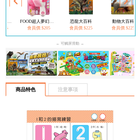
FOOD超人繽紛泡泡槍
FOOD超人夢幻泡泡槍
恐龍大百科
動物大百科
205
會員價:$205
會員價:$225
會員價:$225
← 可觸屏滑動 →
商品特色
注意事項