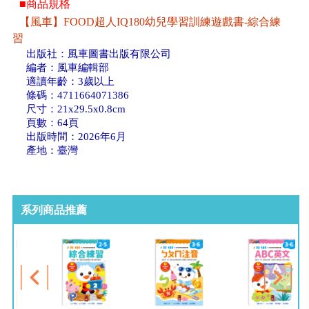
■商品規格
【風車】FOOD超人IQ180幼兒學習訓練遊戲書-綜合練
習
出版社：風車圖書出版有限公司
編者：風車編輯部
適讀年齡：3歲以上
條碼：4711664071386
尺寸：21x29.5x0.8cm
頁數：64頁
出版時間：2026年6月
產地：臺灣
系列商品推薦