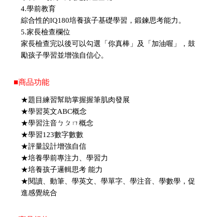
4.學前教育
綜合性的IQ180培養孩子基礎學習，鍛鍊思考能力。
5.家長檢查欄位
家長檢查完以後可以勾選「你真棒」及「加油喔」，鼓
勵孩子學習並增強自信心。
■商品功能
★題目練習幫助掌握握筆肌肉發展
★學習英文ABC概念
★學習注音ㄅㄆㄇ概念
★學習123數字數數
★評量設計增強自信
★培養學前專注力、學習力
★培養孩子邏輯思考 能力
★閱讀、動筆、學英文、學單字、學注音、學數學，促
進感覺統合