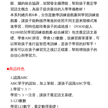
眼、腦的統合協調，並開發全腦潛能，幫助孩子奠定學
習語文概念，為孩子提供最佳的入學準備教材！
本系列總共有8本，分別是數學訓練遊戲書與學習訓練遊
戲書，讓孩子能夠循序漸進的依照不同主題來階梯式漸
進學習，同時也能培養孩子的成就感！《FOOD超人
IQ180幼兒學習訓練遊戲書-綜合練習》包含奠定語文基
礎、學會ABC拼音、學會123數數，並練習握筆運筆，可
以幫助孩子進行益智思考訓練，是孩子學習的好幫手！
家長可以在孩子練習完之後訂正檔案，幫助增強孩子的
自信心與學習力。
■商品特色
1.認識ABC
ABC單字的認知，加上筆順，讓孩子認識ABC字母。
2.學習ㄅㄆㄇ
學習ㄅㄆㄇ注音，讓孩子奠定語文基礎。
3.123數數
學習123數字，奠定數理基礎！