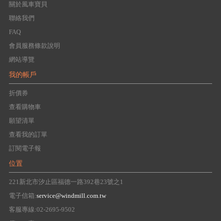
關於風車寶貝
聯絡我們
FAQ
會員服務條款說明
網站導覽
我的帳戶
折價券
查看購物車
願望清單
查看我的訂單
訂閱電子報
位置
221新北市汐止區福德一路392巷23號之1
電子信箱:
service@windmill.com.tw
客服專線:02-2695-9502