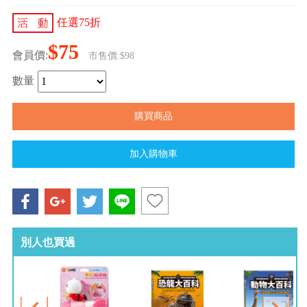
任選75折
$75
會員價:
市售價:$98
數量
別人也買過