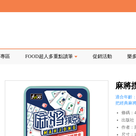
寄回發票需附上回郵郵票
前正興建中!
品專區
FOOD超人多重點讀筆
促銷活動
樂
寄回發票需附上回郵郵票
麻將
適合年齡：
把經典麻
條碼：47
出版社
作者：
尺寸：10.