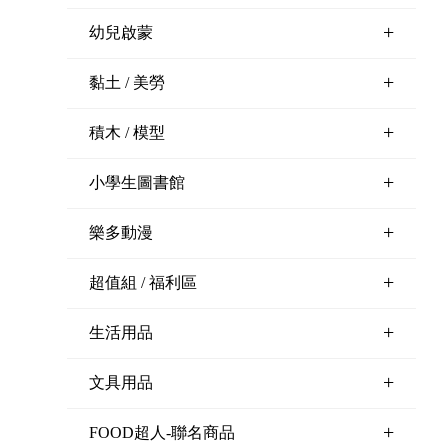
+
幼兒啟蒙
+
黏土 / 美勞
+
積木 / 模型
+
小學生圖書館
+
樂多動漫
+
超值組 / 福利區
+
生活用品
+
文具用品
+
FOOD超人-聯名商品