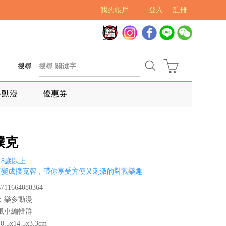
我的帳戶
登入
註冊
搜尋
多動漫
優惠券
撲克
8歲以上
將變成撲克牌，帶你享受方便又刺激的對戰樂趣
11664080364
：樂多動漫
風車編輯群
5x14.5x3.3cm