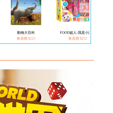
FOOD超人-我是小護士
愛思考的小小孩(全套8冊)
會員價:$252
會員價:$537