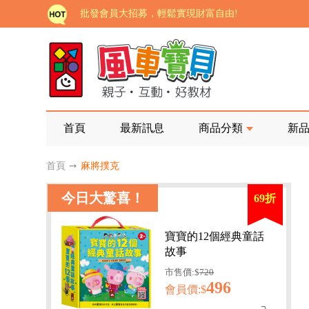
批發會員大招募，輕鬆實現財富自由!
如需更改或重開發票 需在訂單成立三天內通知客服 
老師您好!!幼教會員火熱招募中~
海外購物免煩惱！點我查看『海外購物流程說明』
家長樂了!「風車書版集團暨FOOD超人企業總部」目
首頁
最新訊息
商品分類
新
批發會員大招募，輕鬆實現財富自由!
首頁
➙
麻將撲克
如需更改或重開發票 需在訂單成立三天內通知客服 
今日大驚喜！
69折
老師您好!!幼教會員火熱招募中~
海外購物免煩惱！點我查看『海外購物流程說明』
寶寶的12個經典童話
故事
市售價:$
720
496
會員價:$