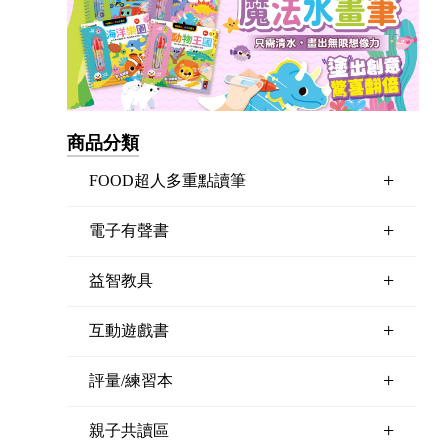
商品分類
+
FOOD超人多重點讀筆
+
電子有聲書
+
益智教具
+
互動遊戲書
+
評量/練習本
+
親子共讀區