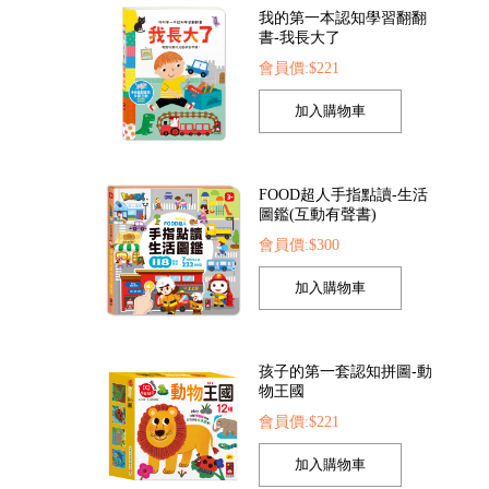
FOOD超人手指點讀-生活
圖鑑(互動有聲書)
會員價:$300
索點讀筆
FOOD超人夢幻泡泡槍
FOOD超人繽紛泡泡
22
會員價:$205
會員價:$205
孩子的第一套認知拼圖-動
物王國
會員價:$221