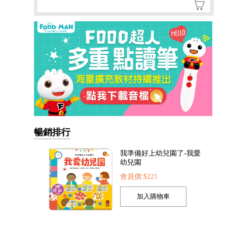
我準備好上幼兒園了-我愛
幼兒園
會員價:$221
暢銷排行
我的第一本認知學習翻翻
書-我長大了
會員價:$221