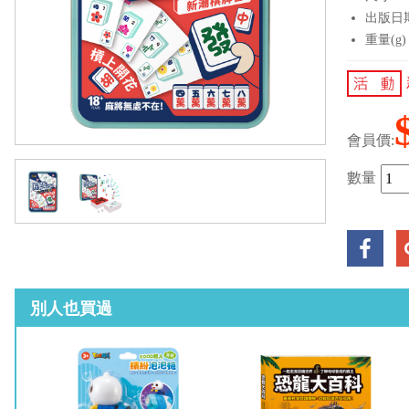
出版日期：
重量(g)
會員價:
數量
別人也買過