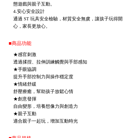
態遊戲與親子互動。
4.安心安全設計
通過 ST 玩具安全檢驗，材質安全無虞，讓孩子玩得開
心，家長更放心。
■商品功能
★感官刺激
透過揉捏、拉伸訓練觸覺與手部感知
★手眼協調
提升手部控制力與操作穩定度
★情緒舒緩
舒壓療癒，幫助孩子放鬆心情
★創意發揮
自由變形，培養想像力與創造力
★親子互動
適合親子一起玩，增加互動時光