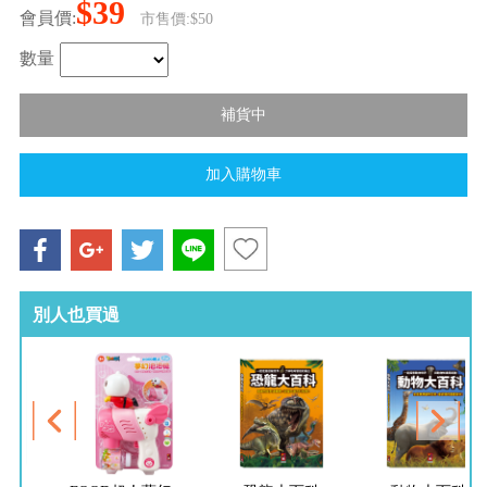
$39
會員價:
市售價:$50
數量
別人也買過