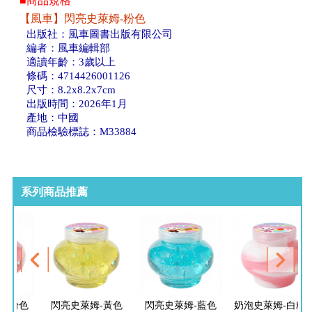
■商品規格
【風車】閃亮史萊姆-粉色
出版社：風車圖書出版有限公司
編者：風車編輯部
適讀年齡：3歲以上
條碼：4714426001126
尺寸：8.2x8.2x7cm
出版時間：2026年1月
產地：中國
商品檢驗標誌：M33884
系列商品推薦
姆-粉色
閃亮史萊姆-黃色
閃亮史萊姆-藍色
奶泡史萊姆-白粉