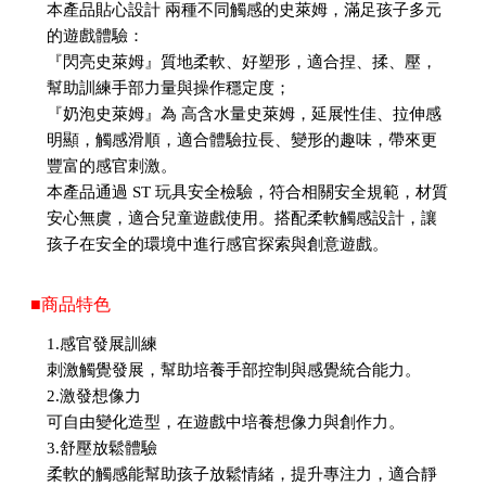
本產品貼心設計 兩種不同觸感的史萊姆，滿足孩子多元
的遊戲體驗：
『閃亮史萊姆』質地柔軟、好塑形，適合捏、揉、壓，
幫助訓練手部力量與操作穩定度；
『奶泡史萊姆』為 高含水量史萊姆，延展性佳、拉伸感
明顯，觸感滑順，適合體驗拉長、變形的趣味，帶來更
豐富的感官刺激。
本產品通過 ST 玩具安全檢驗，符合相關安全規範，材質
安心無虞，適合兒童遊戲使用。搭配柔軟觸感設計，讓
孩子在安全的環境中進行感官探索與創意遊戲。
■商品特色
1.感官發展訓練
刺激觸覺發展，幫助培養手部控制與感覺統合能力。
2.激發想像力
可自由變化造型，在遊戲中培養想像力與創作力。
3.舒壓放鬆體驗
柔軟的觸感能幫助孩子放鬆情緒，提升專注力，適合靜