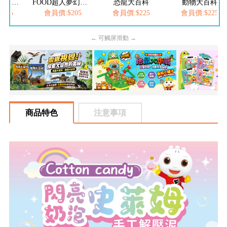
FOOD超人繽紛泡泡槍
FOOD超人夢幻泡泡槍
恐龍大百科
動物大百科
205
會員價:$205
會員價:$225
會員價:$225
← 可觸屏滑動 →
商品特色
注意事項