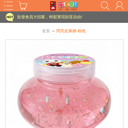
家長樂了!「風車書版集團暨FOOD超人企業總部」目前正興建中!
批發會員大招募，輕鬆實現財富自由!
如需更改或重開發票 需在訂單成立三天內通知客服 寄回發票需附上回郵郵票
首頁
➙
閃亮史萊姆-粉色
老師您好!!幼教會員火熱招募中~
海外購物免煩惱！點我查看『海外購物流程說明』
家長樂了!「風車書版集團暨FOOD超人企業總部」目前正興建中!
批發會員大招募，輕鬆實現財富自由!
HOT
如需更改或重開發票 需在訂單成立三天內通知客服 寄回發票需附上回郵郵票
老師您好!!幼教會員火熱招募中~
海外購物免煩惱！點我查看『海外購物流程說明』