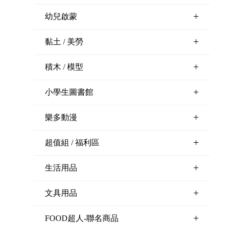
+
幼兒啟蒙
+
黏土 / 美勞
+
積木 / 模型
+
小學生圖書館
+
樂多動漫
+
超值組 / 福利區
+
生活用品
+
文具用品
+
FOOD超人-聯名商品