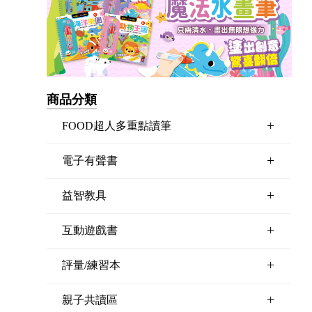
商品分類
+
FOOD超人多重點讀筆
+
電子有聲書
+
益智教具
+
互動遊戲書
+
評量/練習本
+
親子共讀區