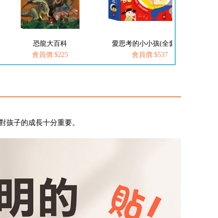
恐龍大百科
愛思考的小小孩(全套8冊)
會員價:$225
會員價:$537
對孩子的成長十分重要。