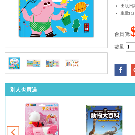
出版日期：
重量(g)
會員價:
數量
別人也買過