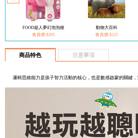
槍
FOOD超人夢幻泡泡槍
動物大百科
會員價:$205
會員價:$225
商品特色
注意事項
邏輯思維能力是孩子智力活動的核心，也是數感啟蒙的關鍵，