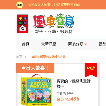
批發會員大招募，輕鬆實現財富自由!
如需更改或重開發票 需在訂單成立三天內通知客服 
老師您好!!幼教會員火熱招募中~
海外購物免煩惱！點我查看『海外購物流程說明』
家長樂了!「風車書版集團暨FOOD超人企業總部」目
首頁
最新訊息
商品分類
新
批發會員大招募，輕鬆實現財富自由!
首頁
➙
2~3歲全腦思維訓練貼紙書
如需更改或重開發票 需在訂單成立三天內通知客服 
今日大驚喜！
69折
老師您好!!幼教會員火熱招募中~
海外購物免煩惱！點我查看『海外購物流程說明』
寶寶的12個經典童話
故事
市售價:$
720
496
會員價:$