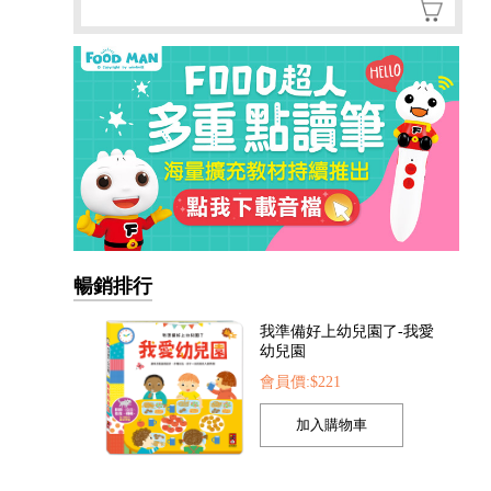
暢銷排行
我準備好上幼兒園了-我愛
幼兒園
會員價:$221