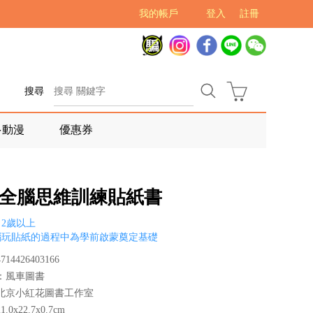
我的帳戶
登入
註冊
搜尋
多動漫
優惠券
3歲全腦思維訓練貼紙書
2歲以上
腦玩貼紙的過程中為學前啟蒙奠定基礎
14426403166
：風車圖書
北京小紅花圖書工作室
0x22.7x0.7cm