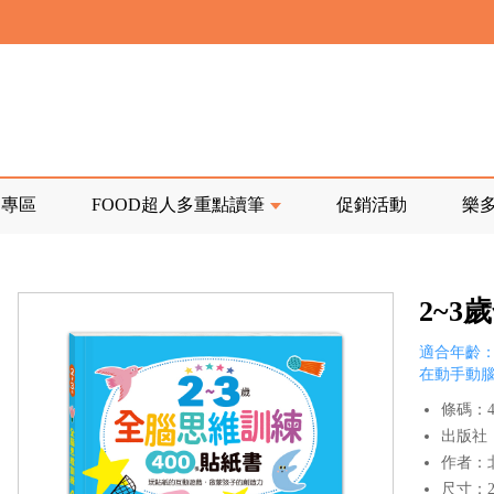
寄回發票需附上回郵郵票
前正興建中!
品專區
FOOD超人多重點讀筆
促銷活動
樂
寄回發票需附上回郵郵票
2~
適合年齡：
在動手動
條碼：47
出版社
作者：
尺寸：21.