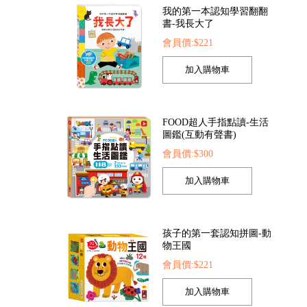
我的第一本認知學習翻翻
書-我長大了
會員價:$221
是小護士
FOOD超人探索點讀筆
FOOD超人繽紛泡泡
52
會員價:$1422
會員價:$205
FOOD超人手指點讀-生活
圖鑑(互動有聲書)
會員價:$300
孩子的第一套認知拼圖-動
物王國
會員價:$221