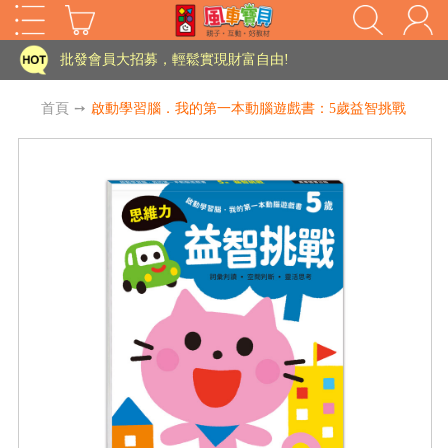
家長樂了!「風車書版集團暨FOOD超人企業總部」目前正興建中!
批發會員大招募，輕鬆實現財富自由!
如需更改或重開發票 需在訂單成立三天內通知客服 寄回發票需附上回郵郵票
首頁
➙
啟動學習腦．我的第一本動腦遊戲書：5歲益智挑戰
老師您好!!幼教會員火熱招募中~
海外購物免煩惱！點我查看『海外購物流程說明』
家長樂了!「風車書版集團暨FOOD超人企業總部」目前正興建中!
批發會員大招募，輕鬆實現財富自由!
HOT
如需更改或重開發票 需在訂單成立三天內通知客服 寄回發票需附上回郵郵票
老師您好!!幼教會員火熱招募中~
海外購物免煩惱！點我查看『海外購物流程說明』