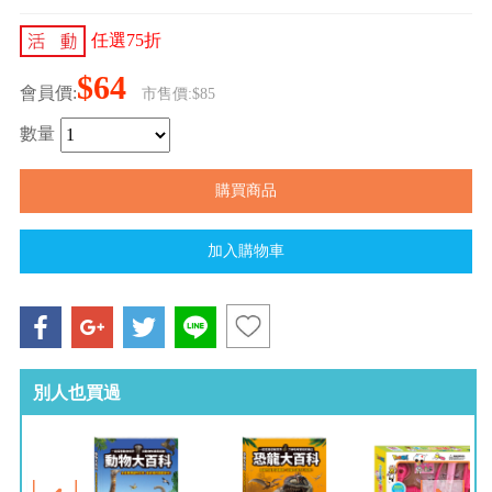
任選75折
$64
會員價:
市售價:$85
數量
別人也買過