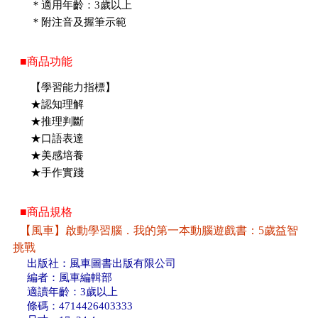
＊適用年齡：3歲以上
＊附注音及握筆示範
■商品功能
【學習能力指標】
★認知理解
★推理判斷
★口語表達
★美感培養
★手作實踐
■商品規格
【風車】啟動學習腦．我的第一本動腦遊戲書：5歲益智
挑戰
出版社：風車圖書出版有限公司
編者：風車編輯部
適讀年齡：3歲以上
條碼：4714426403333