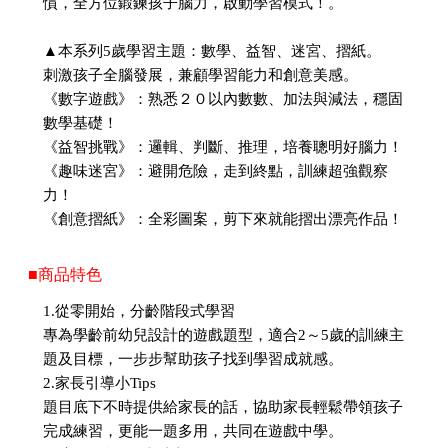
慣，全方位鍛鍊孩子腦力，啟動學習模式！。
▲本系列5歲學習主題：數學、益智、迷宮、摺紙。
刺激孩子全腦發展，兼顧學習能力和創意美感。
《數字遊戲》：熟悉２０以內數數、加法與減法，穩固
數學基礎！
《益智挑戰》：邏輯、判斷、推理，培養聰明好腦力！
《趣味迷宮》：避開危險，走到終點，訓練超強觀察
力！
《創意摺紙》：全彩圖案，剪下來就能摺出漂亮作品！
■商品特色
1.從零開始，分齡階段式學習
專為學齡前幼兒設計的遊戲題型，適合2～5歲的訓練主
題及目標，一步步幫助孩子找到學習成就感。
2.家長引導小Tips
題目底下不時提供給家長的話，協助家長輕鬆帶領孩子
完成練習，更能一題多用，共同在遊戲中學。