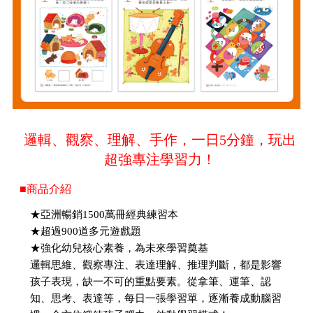
邏輯、觀察、理解、手作，一日5分鐘，玩出
超強專注學習力！
■商品介紹
★亞洲暢銷1500萬冊經典練習本
★超過900道多元遊戲題
★強化幼兒核心素養，為未來學習奠基
邏輯思維、觀察專注、表達理解、推理判斷，都是影響
孩子表現，缺一不可的重點要素。從拿筆、運筆、認
知、思考、表達等，每日一張學習單，逐漸養成動腦習