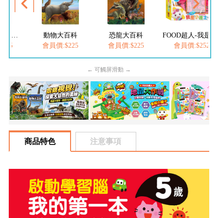
FOOD超人夢幻泡泡槍
動物大百科
恐龍大百科
FOOD超人-我是小護士
205
會員價:$225
會員價:$225
會員價:$252
← 可觸屏滑動 →
商品特色
注意事項