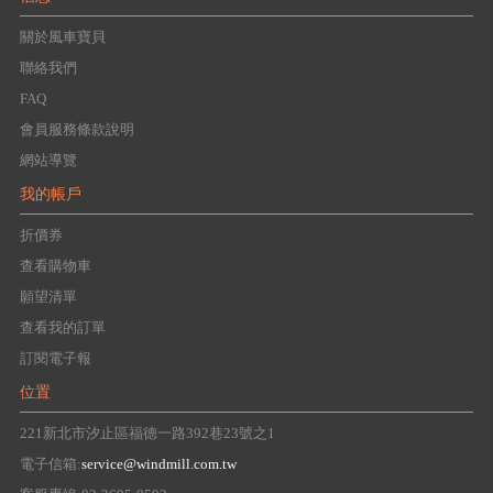
關於風車寶貝
聯絡我們
FAQ
會員服務條款說明
網站導覽
我的帳戶
折價券
查看購物車
願望清單
查看我的訂單
訂閱電子報
位置
221新北市汐止區福德一路392巷23號之1
電子信箱:
service@windmill.com.tw