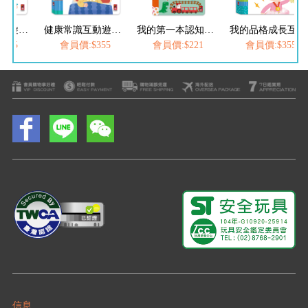
情商培養互動遊戲書-失敗了也沒關係
健康常識互動遊戲書-生病了也別擔心
我的第一本認知學習翻翻書-我長大了
我的品格成長互動遊戲書-做更棒的自己
355
會員價:$355
會員價:$221
會員價:$355
信息