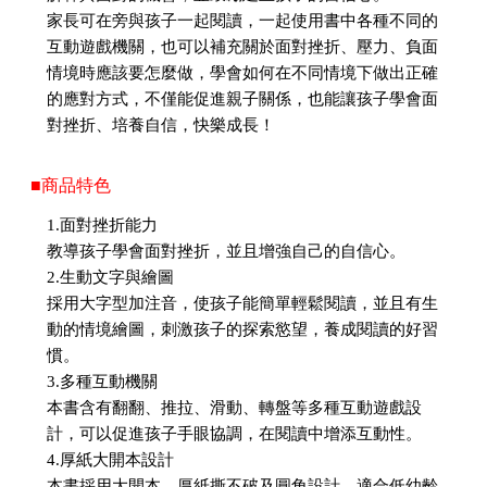
家長可在旁與孩子一起閱讀，一起使用書中各種不同的
互動遊戲機關，也可以補充關於面對挫折、壓力、負面
情境時應該要怎麼做，學會如何在不同情境下做出正確
的應對方式，不僅能促進親子關係，也能讓孩子學會面
對挫折、培養自信，快樂成長！
■商品特色
1.面對挫折能力
教導孩子學會面對挫折，並且增強自己的自信心。
2.生動文字與繪圖
採用大字型加注音，使孩子能簡單輕鬆閱讀，並且有生
動的情境繪圖，刺激孩子的探索慾望，養成閱讀的好習
慣。
3.多種互動機關
本書含有翻翻、推拉、滑動、轉盤等多種互動遊戲設
計，可以促進孩子手眼協調，在閱讀中增添互動性。
4.厚紙大開本設計
本書採用大開本、厚紙撕不破及圓角設計，適合低幼齡