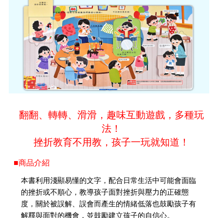
翻翻、轉轉、滑滑，趣味互動遊戲，多種玩
法！
挫折教育不用教，孩子一玩就知道！
■商品介紹
本書利用淺顯易懂的文字，配合日常生活中可能會面臨
的挫折或不順心，教導孩子面對挫折與壓力的正確態
度，關於被誤解、誤會而產生的情緒低落也鼓勵孩子有
解釋與面對的機會，並鼓勵建立孩子的自信心。