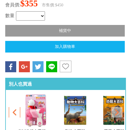
$355
會員價:
市售價:$450
數量
別人也買過