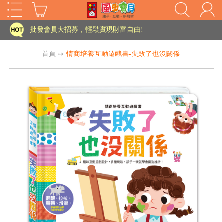
家長樂了!「風車書版集團暨FOOD超人企業總部」目前正興建中!
批發會員大招募，輕鬆實現財富自由!
如需更改或重開發票 需在訂單成立三天內通知客服 寄回發票需附上回郵郵票
首頁
➙
情商培養互動遊戲書-失敗了也沒關係
老師您好!!幼教會員火熱招募中~
海外購物免煩惱！點我查看『海外購物流程說明』
家長樂了!「風車書版集團暨FOOD超人企業總部」目前正興建中!
批發會員大招募，輕鬆實現財富自由!
HOT
如需更改或重開發票 需在訂單成立三天內通知客服 寄回發票需附上回郵郵票
老師您好!!幼教會員火熱招募中~
海外購物免煩惱！點我查看『海外購物流程說明』