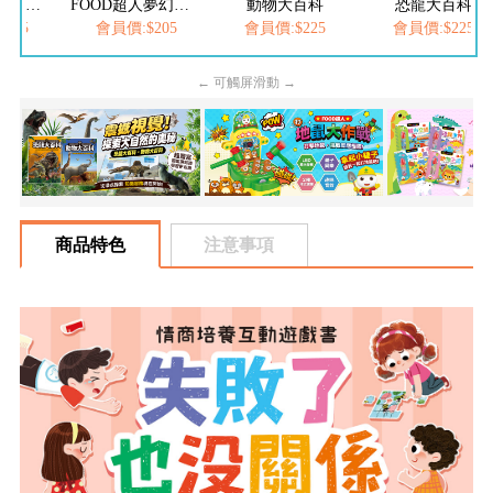
FOOD超人繽紛泡泡槍
FOOD超人夢幻泡泡槍
動物大百科
恐龍大百科
205
會員價:$205
會員價:$225
會員價:$225
← 可觸屏滑動 →
商品特色
注意事項