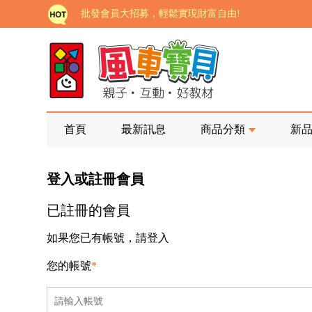
批發會員大招募，輕鬆實現財富自由!
如需更改或重開發票 需在訂單成立三天內通知客服 
老師您好!!幼教會員火熱招募中~
海外購物免煩惱！點我查看『海外購物流程說明』
家長樂了!「風車書版集團暨FOOD超人企業總部」目
首頁
最新訊息
商品分類
新
批發會員大招募，輕鬆實現財富自由!
登入或註冊會員
如需更改或重開發票 需在訂單成立三天內通知客服 
已註冊的會員
老師您好!!幼教會員火熱招募中~
海外購物免煩惱！點我查看『海外購物流程說明』
如果您已有帳號，請登入
您的帳號
*