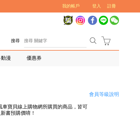
我的帳戶
登入
註冊
搜尋
多動漫
優惠券
會員等級說明
風車寶貝線上購物網所購買的商品，皆可
員新書預購價唷！