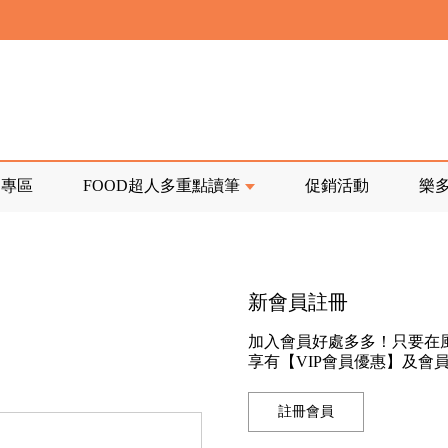
寄回發票需附上回郵郵票
前正興建中!
品專區
FOOD超人多重點讀筆
促銷活動
樂
寄回發票需附上回郵郵票
新會員註冊
加入會員好處多多！只要在
享有【VIP會員優惠】及會