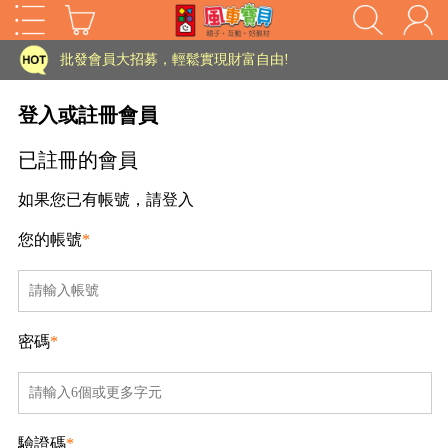
家長樂了!「風車書版集團暨FOOD超人企業總部」目前正興建中!
批發會員大招募，輕鬆實現財富自由!
如需更改或重開發票 需在訂單成立三天內通知客服 寄回發票需附上回郵郵票
登入或註冊會員
老師您好!!幼教會員火熱招募中~
已註冊的會員
海外購物免煩惱！點我查看『海外購物流程說明』
如果您已有帳號，請登入
家長樂了!「風車書版集團暨FOOD超人企業總部」目前正興建中!
您的帳號
*
批發會員大招募，輕鬆實現財富自由!
HOT
如需更改或重開發票 需在訂單成立三天內通知客服 寄回發票需附上回郵郵票
老師您好!!幼教會員火熱招募中~
密碼
*
海外購物免煩惱！點我查看『海外購物流程說明』
驗證碼
*