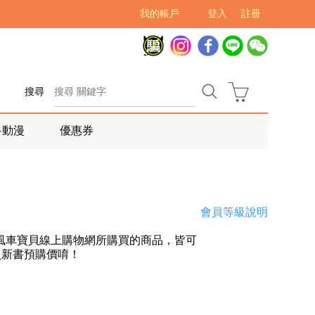
我的帳戶
登入
註冊
搜尋
多動漫
優惠券
會員等級說明
風車寶貝線上購物網所購買的商品，皆可
員新書預購價唷！