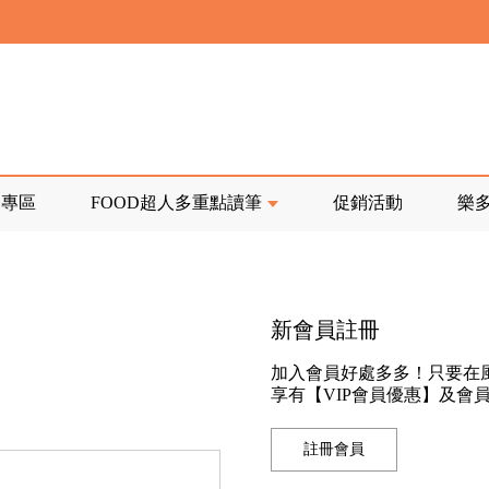
寄回發票需附上回郵郵票
前正興建中!
品專區
FOOD超人多重點讀筆
促銷活動
樂
寄回發票需附上回郵郵票
新會員註冊
加入會員好處多多！只要在
享有【VIP會員優惠】及會