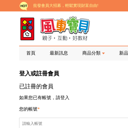
批發會員大招募，輕鬆實現財富自由!
如需更改或重開發票 需在訂單成立三天內通知客服 
老師您好!!幼教會員火熱招募中~
海外購物免煩惱！點我查看『海外購物流程說明』
家長樂了!「風車書版集團暨FOOD超人企業總部」目
首頁
最新訊息
商品分類
新
批發會員大招募，輕鬆實現財富自由!
登入或註冊會員
如需更改或重開發票 需在訂單成立三天內通知客服 
已註冊的會員
老師您好!!幼教會員火熱招募中~
海外購物免煩惱！點我查看『海外購物流程說明』
如果您已有帳號，請登入
您的帳號
*