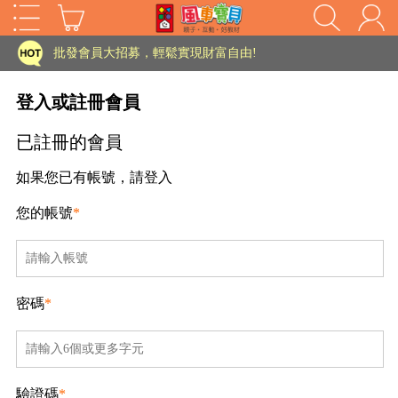
家長樂了!「風車書版集團暨FOOD超人企業總部」目前正興建中!
批發會員大招募，輕鬆實現財富自由!
如需更改或重開發票 需在訂單成立三天內通知客服 寄回發票需附上回郵郵票
登入或註冊會員
老師您好!!幼教會員火熱招募中~
已註冊的會員
海外購物免煩惱！點我查看『海外購物流程說明』
如果您已有帳號，請登入
家長樂了!「風車書版集團暨FOOD超人企業總部」目前正興建中!
您的帳號
*
批發會員大招募，輕鬆實現財富自由!
HOT
如需更改或重開發票 需在訂單成立三天內通知客服 寄回發票需附上回郵郵票
老師您好!!幼教會員火熱招募中~
密碼
*
海外購物免煩惱！點我查看『海外購物流程說明』
驗證碼
*