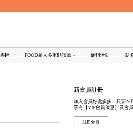
寄回發票需附上回郵郵票
前正興建中!
品專區
FOOD超人多重點讀筆
促銷活動
樂
寄回發票需附上回郵郵票
新會員註冊
加入會員好處多多！只要在
享有【VIP會員優惠】及會