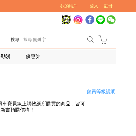
我的帳戶
登入
註冊
搜尋
多動漫
優惠券
會員等級說明
風車寶貝線上購物網所購買的商品，皆可
員新書預購價唷！