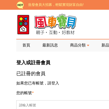
批發會員大招募，輕鬆實現財富自由!
如需更改或重開發票 需在訂單成立三天內通知客服 
老師您好!!幼教會員火熱招募中~
海外購物免煩惱！點我查看『海外購物流程說明』
家長樂了!「風車書版集團暨FOOD超人企業總部」目
首頁
最新訊息
商品分類
新
批發會員大招募，輕鬆實現財富自由!
登入或註冊會員
如需更改或重開發票 需在訂單成立三天內通知客服 
已註冊的會員
老師您好!!幼教會員火熱招募中~
海外購物免煩惱！點我查看『海外購物流程說明』
如果您已有帳號，請登入
您的帳號
*