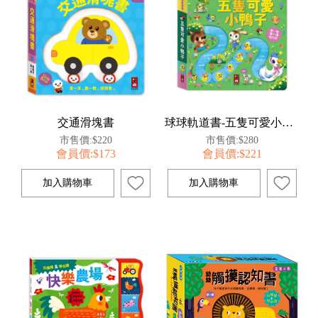
交通滑塊書
球球軌道書-五隻可愛小鴨子
市售價:$220
市售價:$280
會員價:$173
會員價:$221