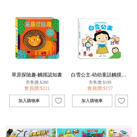
草原探險趣-觸摸認知書
白雪公主-幼幼童話觸摸繪本
市售價:$280
市售價:$199
會員價:$221
會員價:$157