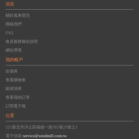
信息
關於風車寶貝
聯絡我們
FAQ
會員服務條款說明
網站導覽
我的帳戶
折價券
查看購物車
願望清單
查看我的訂單
訂閱電子報
位置
221新北市汐止區福德一路392巷23號之1
電子信箱:
service@windmill.com.tw