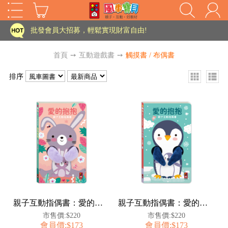
家長樂了!「風車書版集團暨FOOD超人企業總部」目前正興建中!
批發會員大招募，輕鬆實現財富自由!
如需更改或重開發票 需在訂單成立三天內通知客服 寄回發票需附上回郵郵票
首頁
➙
互動遊戲書
➙
觸摸書 / 布偶書
老師您好!!幼教會員火熱招募中~
排序
海外購物免煩惱！點我查看『海外購物流程說明』
家長樂了!「風車書版集團暨FOOD超人企業總部」目前正興建中!
批發會員大招募，輕鬆實現財富自由!
HOT
如需更改或重開發票 需在訂單成立三天內通知客服 寄回發票需附上回郵郵票
老師您好!!幼教會員火熱招募中~
海外購物免煩惱！點我查看『海外購物流程說明』
親子互動指偶書：愛的抱抱(小兔子)
親子互動指偶書：愛的抱抱(小企鵝)
市售價:$220
市售價:$220
會員價:$173
會員價:$173