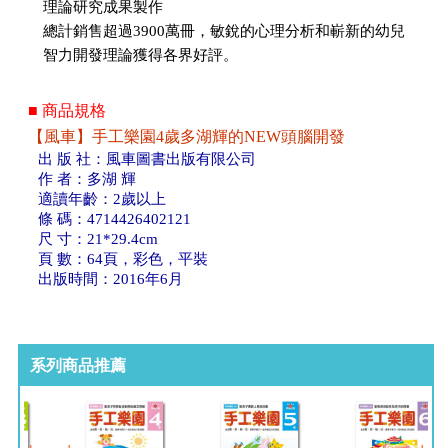
理論研究成果製作
總計銷售超過3900萬冊，敏銳的心理分析和嶄新的幼兒
智力開發理論獲得各界好評。
■ 商品規格
【風車】手工樂園4歲多湖輝的NEW頭腦開發
出 版 社：風車圖書出版有限公司
作 者：多湖 輝
適讀年齡：2歲以上
條 碼：4714426402121
尺 寸：21*29.4cm
頁 數：64頁，彩色，平裝
出版時間：2016年6月
系列商品推薦