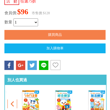
任選75折
$96
會員價:
市售價:$128
數量
別人也買過