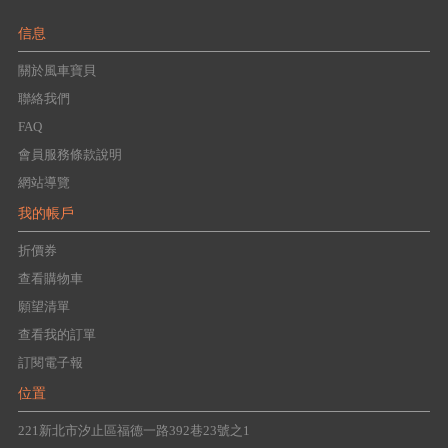
信息
關於風車寶貝
聯絡我們
FAQ
會員服務條款說明
網站導覽
我的帳戶
折價券
查看購物車
願望清單
查看我的訂單
訂閱電子報
位置
221新北市汐止區福德一路392巷23號之1