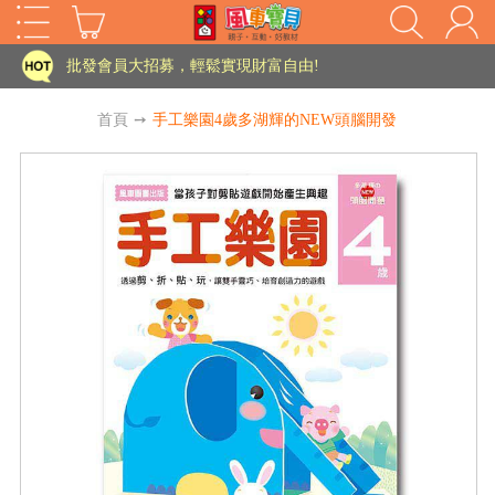
家長樂了!「風車書版集團暨FOOD超人企業總部」目前正興建中!
批發會員大招募，輕鬆實現財富自由!
如需更改或重開發票 需在訂單成立三天內通知客服 寄回發票需附上回郵郵票
首頁
➙
手工樂園4歲多湖輝的NEW頭腦開發
老師您好!!幼教會員火熱招募中~
海外購物免煩惱！點我查看『海外購物流程說明』
家長樂了!「風車書版集團暨FOOD超人企業總部」目前正興建中!
批發會員大招募，輕鬆實現財富自由!
HOT
如需更改或重開發票 需在訂單成立三天內通知客服 寄回發票需附上回郵郵票
老師您好!!幼教會員火熱招募中~
海外購物免煩惱！點我查看『海外購物流程說明』