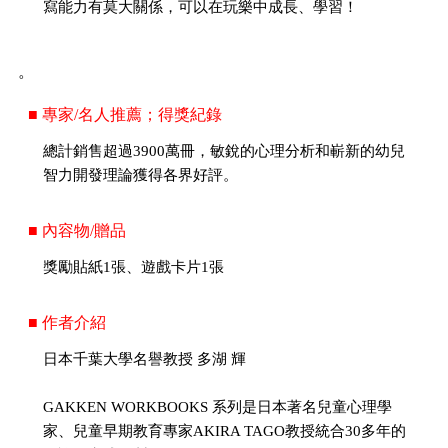
寫能力有莫大關係，可以在玩樂中成長、學習！
。
■ 專家/名人推薦；得獎紀錄
總計銷售超過3900萬冊，敏銳的心理分析和嶄新的幼兒
智力開發理論獲得各界好評。
■ 內容物/贈品
獎勵貼紙1張、遊戲卡片1張
■ 作者介紹
日本千葉大學名譽教授 多湖 輝
GAKKEN WORKBOOKS 系列是日本著名兒童心理學
家、兒童早期教育專家AKIRA TAGO教授統合30多年的