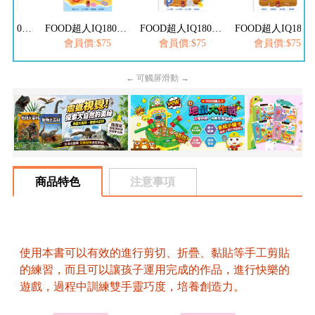
FOOD超人IQ180幼兒數學訓練遊戲書-減法練習
FOOD超人IQ180幼兒學習訓練遊戲書-ㄅㄆㄇ注音
FOOD超人IQ180幼兒學習訓練遊戲書-綜合練習
FOOD超人IQ180幼兒數學訓練遊戲書
$75
會員價:$75
會員價:$75
會員價:$75
← 可觸屏滑動 →
商品特色
注意事項
使用本書可以有效的進行剪切、折疊、黏貼等手工剪貼
的練習，而且可以讓孩子運用完成的作品，進行快樂的
遊戲，過程中訓練雙手靈巧度，培養創造力。