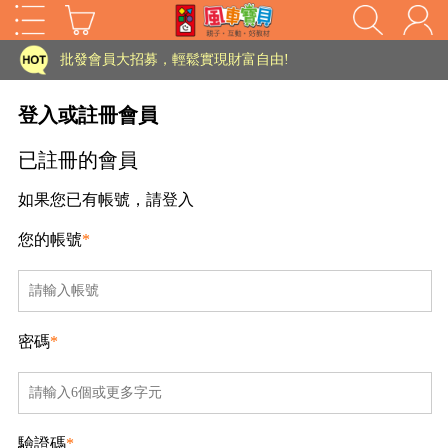
家長樂了!「風車書版集團暨FOOD超人企業總部」目前正興建中!
批發會員大招募，輕鬆實現財富自由!
如需更改或重開發票 需在訂單成立三天內通知客服 寄回發票需附上回郵郵票
登入或註冊會員
老師您好!!幼教會員火熱招募中~
已註冊的會員
海外購物免煩惱！點我查看『海外購物流程說明』
如果您已有帳號，請登入
家長樂了!「風車書版集團暨FOOD超人企業總部」目前正興建中!
您的帳號
*
批發會員大招募，輕鬆實現財富自由!
HOT
如需更改或重開發票 需在訂單成立三天內通知客服 寄回發票需附上回郵郵票
老師您好!!幼教會員火熱招募中~
密碼
*
海外購物免煩惱！點我查看『海外購物流程說明』
驗證碼
*