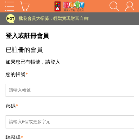
家長樂了!「風車書版集團暨FOOD超人企業總部」目前正興建中!
批發會員大招募，輕鬆實現財富自由!
如需更改或重開發票 需在訂單成立三天內通知客服 寄回發票需附上回郵郵票
登入或註冊會員
老師您好!!幼教會員火熱招募中~
已註冊的會員
海外購物免煩惱！點我查看『海外購物流程說明』
如果您已有帳號，請登入
家長樂了!「風車書版集團暨FOOD超人企業總部」目前正興建中!
您的帳號
*
批發會員大招募，輕鬆實現財富自由!
HOT
如需更改或重開發票 需在訂單成立三天內通知客服 寄回發票需附上回郵郵票
老師您好!!幼教會員火熱招募中~
密碼
*
海外購物免煩惱！點我查看『海外購物流程說明』
驗證碼
*