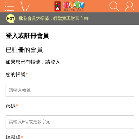
家長樂了!「風車書版集團暨FOOD超人企業總部」目前正興建中!
批發會員大招募，輕鬆實現財富自由!
如需更改或重開發票 需在訂單成立三天內通知客服 寄回發票需附上回郵郵票
登入或註冊會員
老師您好!!幼教會員火熱招募中~
已註冊的會員
海外購物免煩惱！點我查看『海外購物流程說明』
如果您已有帳號，請登入
家長樂了!「風車書版集團暨FOOD超人企業總部」目前正興建中!
您的帳號
*
批發會員大招募，輕鬆實現財富自由!
HOT
如需更改或重開發票 需在訂單成立三天內通知客服 寄回發票需附上回郵郵票
老師您好!!幼教會員火熱招募中~
密碼
*
海外購物免煩惱！點我查看『海外購物流程說明』
驗證碼
*