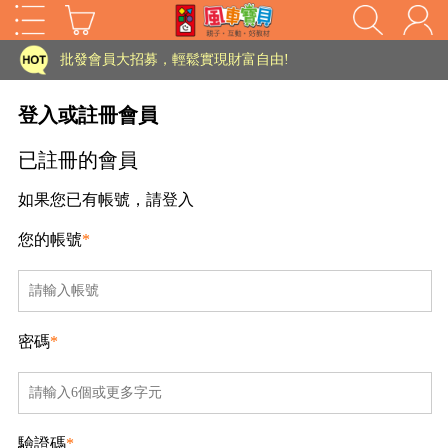
家長樂了!「風車書版集團暨FOOD超人企業總部」目前正興建中!
批發會員大招募，輕鬆實現財富自由!
如需更改或重開發票 需在訂單成立三天內通知客服 寄回發票需附上回郵郵票
登入或註冊會員
老師您好!!幼教會員火熱招募中~
已註冊的會員
海外購物免煩惱！點我查看『海外購物流程說明』
如果您已有帳號，請登入
家長樂了!「風車書版集團暨FOOD超人企業總部」目前正興建中!
您的帳號
*
批發會員大招募，輕鬆實現財富自由!
HOT
如需更改或重開發票 需在訂單成立三天內通知客服 寄回發票需附上回郵郵票
老師您好!!幼教會員火熱招募中~
密碼
*
海外購物免煩惱！點我查看『海外購物流程說明』
驗證碼
*