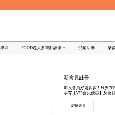
寄回發票需附上回郵郵票
前正興建中!
品專區
FOOD超人多重點讀筆
促銷活動
樂
寄回發票需附上回郵郵票
新會員註冊
加入會員好處多多！只要在
享有【VIP會員優惠】及會