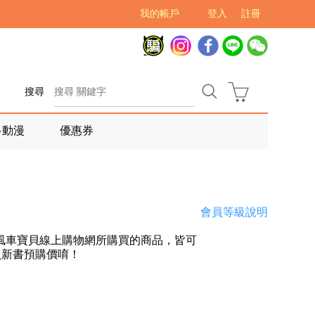
我的帳戶
登入
註冊
搜尋
多動漫
優惠券
會員等級說明
風車寶貝線上購物網所購買的商品，皆可
員新書預購價唷！