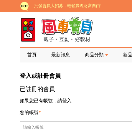
批發會員大招募，輕鬆實現財富自由!
如需更改或重開發票 需在訂單成立三天內通知客服 
老師您好!!幼教會員火熱招募中~
海外購物免煩惱！點我查看『海外購物流程說明』
家長樂了!「風車書版集團暨FOOD超人企業總部」目
首頁
最新訊息
商品分類
新
批發會員大招募，輕鬆實現財富自由!
登入或註冊會員
如需更改或重開發票 需在訂單成立三天內通知客服 
已註冊的會員
老師您好!!幼教會員火熱招募中~
海外購物免煩惱！點我查看『海外購物流程說明』
如果您已有帳號，請登入
您的帳號
*