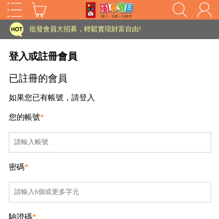
家長樂了!「風車書版集團暨FOOD超人企業總部」目前正興建中!
批發會員大招募，輕鬆實現財富自由!
如需更改或重開發票 需在訂單成立三天內通知客服 寄回發票需附上回郵郵票
登入或註冊會員
老師您好!!幼教會員火熱招募中~
已註冊的會員
海外購物免煩惱！點我查看『海外購物流程說明』
如果您已有帳號，請登入
家長樂了!「風車書版集團暨FOOD超人企業總部」目前正興建中!
您的帳號
*
批發會員大招募，輕鬆實現財富自由!
HOT
如需更改或重開發票 需在訂單成立三天內通知客服 寄回發票需附上回郵郵票
老師您好!!幼教會員火熱招募中~
密碼
*
海外購物免煩惱！點我查看『海外購物流程說明』
驗證碼
*