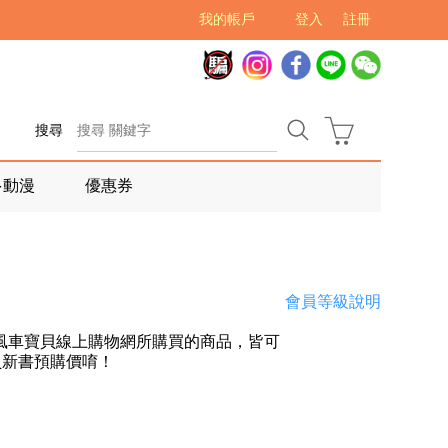
我的帳戶
登入
註冊
搜尋
多動漫
優惠券
會員等級說明
風車寶貝線上購物網所購買的商品，皆可
員新書預購價唷！