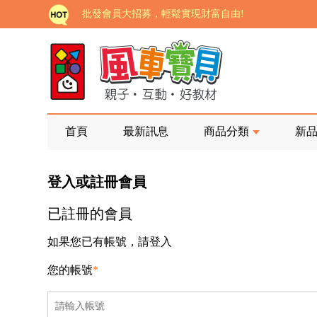
批發會員大招募，輕鬆實現財富自由!
如需更改或重開發票 需在訂單成立三天內通知客服 
老師您好!!幼教會員火熱招募中~
海外購物免煩惱！點我查看『海外購物流程說明』
家長樂了!「風車書版集團暨FOOD超人企業總部」目
首頁
最新訊息
商品分類
新
批發會員大招募，輕鬆實現財富自由!
登入或註冊會員
如需更改或重開發票 需在訂單成立三天內通知客服 
已註冊的會員
老師您好!!幼教會員火熱招募中~
海外購物免煩惱！點我查看『海外購物流程說明』
如果您已有帳號，請登入
您的帳號
*