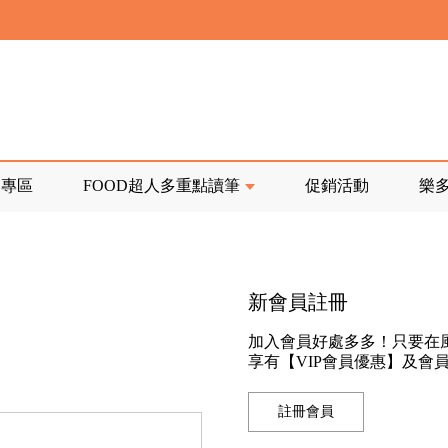
寄回發票需附上回郵郵票
前正興建中!
品專區
FOOD超人多重點讀筆
促銷活動
樂
寄回發票需附上回郵郵票
新會員註冊
加入會員好處多多！只要在
享有【VIP會員優惠】及會