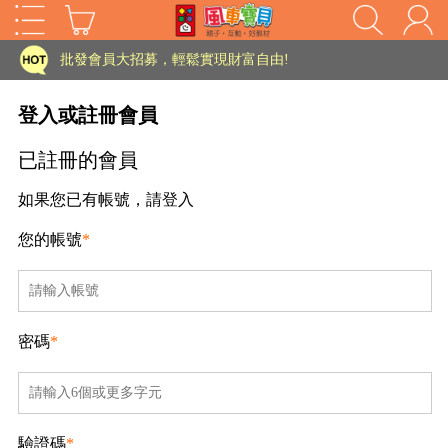
家長樂了!「風車書版集團暨FOOD超人企業總部」目前正興建中!
批發會員大招募，輕鬆實現財富自由!
如需更改或重開發票 需在訂單成立三天內通知客服 寄回發票需附上回郵郵票
登入或註冊會員
老師您好!!幼教會員火熱招募中~
已註冊的會員
海外購物免煩惱！點我查看『海外購物流程說明』
如果您已有帳號，請登入
家長樂了!「風車書版集團暨FOOD超人企業總部」目前正興建中!
您的帳號
*
批發會員大招募，輕鬆實現財富自由!
HOT
如需更改或重開發票 需在訂單成立三天內通知客服 寄回發票需附上回郵郵票
老師您好!!幼教會員火熱招募中~
密碼
*
海外購物免煩惱！點我查看『海外購物流程說明』
驗證碼
*