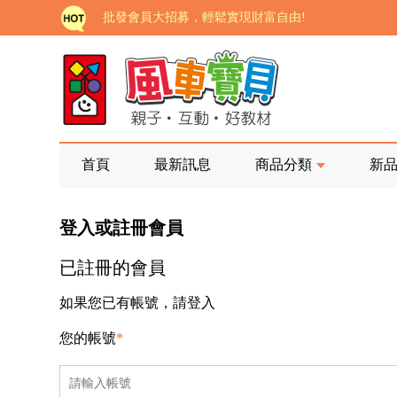
批發會員大招募，輕鬆實現財富自由!
如需更改或重開發票 需在訂單成立三天內通知客服 
老師您好!!幼教會員火熱招募中~
海外購物免煩惱！點我查看『海外購物流程說明』
家長樂了!「風車書版集團暨FOOD超人企業總部」目
首頁
最新訊息
商品分類
新
批發會員大招募，輕鬆實現財富自由!
登入或註冊會員
如需更改或重開發票 需在訂單成立三天內通知客服 
已註冊的會員
老師您好!!幼教會員火熱招募中~
海外購物免煩惱！點我查看『海外購物流程說明』
如果您已有帳號，請登入
您的帳號
*