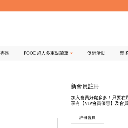
寄回發票需附上回郵郵票
前正興建中!
品專區
FOOD超人多重點讀筆
促銷活動
樂
寄回發票需附上回郵郵票
新會員註冊
加入會員好處多多！只要在
享有【VIP會員優惠】及會