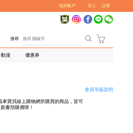
我的帳戶
登入
註冊
搜尋
多動漫
優惠券
會員等級說明
風車寶貝線上購物網所購買的商品，皆可
員新書預購價唷！