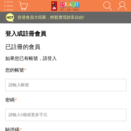
家長樂了!「風車書版集團暨FOOD超人企業總部」目前正興建中!
批發會員大招募，輕鬆實現財富自由!
如需更改或重開發票 需在訂單成立三天內通知客服 寄回發票需附上回郵郵票
登入或註冊會員
老師您好!!幼教會員火熱招募中~
已註冊的會員
海外購物免煩惱！點我查看『海外購物流程說明』
如果您已有帳號，請登入
家長樂了!「風車書版集團暨FOOD超人企業總部」目前正興建中!
您的帳號
*
批發會員大招募，輕鬆實現財富自由!
HOT
如需更改或重開發票 需在訂單成立三天內通知客服 寄回發票需附上回郵郵票
老師您好!!幼教會員火熱招募中~
密碼
*
海外購物免煩惱！點我查看『海外購物流程說明』
驗證碼
*