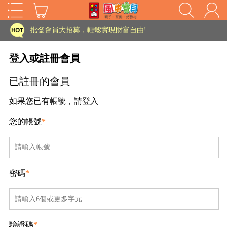
家長樂了!「風車書版集團暨FOOD超人企業總部」目前正興建中!
批發會員大招募，輕鬆實現財富自由!
如需更改或重開發票 需在訂單成立三天內通知客服 寄回發票需附上回郵郵票
登入或註冊會員
老師您好!!幼教會員火熱招募中~
已註冊的會員
海外購物免煩惱！點我查看『海外購物流程說明』
如果您已有帳號，請登入
家長樂了!「風車書版集團暨FOOD超人企業總部」目前正興建中!
您的帳號
*
批發會員大招募，輕鬆實現財富自由!
HOT
如需更改或重開發票 需在訂單成立三天內通知客服 寄回發票需附上回郵郵票
老師您好!!幼教會員火熱招募中~
密碼
*
海外購物免煩惱！點我查看『海外購物流程說明』
驗證碼
*