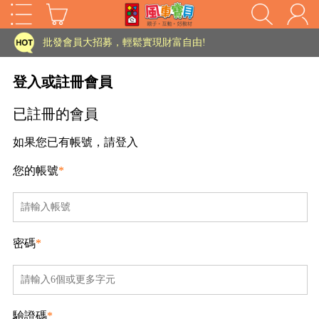
家長樂了!「風車書版集團暨FOOD超人企業總部」目前正興建中!
批發會員大招募，輕鬆實現財富自由!
如需更改或重開發票 需在訂單成立三天內通知客服 寄回發票需附上回郵郵票
登入或註冊會員
老師您好!!幼教會員火熱招募中~
已註冊的會員
海外購物免煩惱！點我查看『海外購物流程說明』
如果您已有帳號，請登入
家長樂了!「風車書版集團暨FOOD超人企業總部」目前正興建中!
您的帳號
*
批發會員大招募，輕鬆實現財富自由!
HOT
如需更改或重開發票 需在訂單成立三天內通知客服 寄回發票需附上回郵郵票
老師您好!!幼教會員火熱招募中~
密碼
*
海外購物免煩惱！點我查看『海外購物流程說明』
驗證碼
*