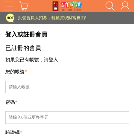
家長樂了!「風車書版集團暨FOOD超人企業總部」目前正興建中!
批發會員大招募，輕鬆實現財富自由!
如需更改或重開發票 需在訂單成立三天內通知客服 寄回發票需附上回郵郵票
登入或註冊會員
老師您好!!幼教會員火熱招募中~
已註冊的會員
海外購物免煩惱！點我查看『海外購物流程說明』
如果您已有帳號，請登入
家長樂了!「風車書版集團暨FOOD超人企業總部」目前正興建中!
您的帳號
*
批發會員大招募，輕鬆實現財富自由!
HOT
如需更改或重開發票 需在訂單成立三天內通知客服 寄回發票需附上回郵郵票
老師您好!!幼教會員火熱招募中~
密碼
*
海外購物免煩惱！點我查看『海外購物流程說明』
驗證碼
*