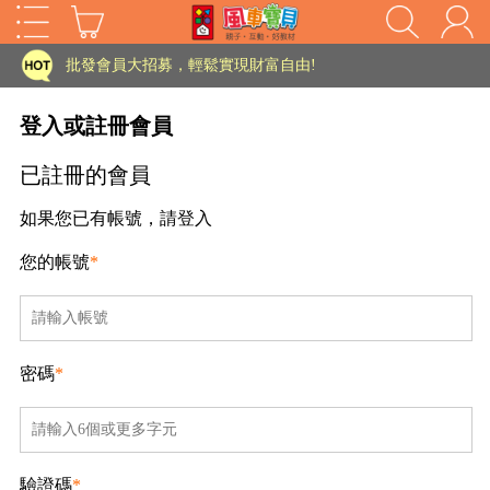
家長樂了!「風車書版集團暨FOOD超人企業總部」目前正興建中!
批發會員大招募，輕鬆實現財富自由!
如需更改或重開發票 需在訂單成立三天內通知客服 寄回發票需附上回郵郵票
登入或註冊會員
老師您好!!幼教會員火熱招募中~
已註冊的會員
海外購物免煩惱！點我查看『海外購物流程說明』
如果您已有帳號，請登入
家長樂了!「風車書版集團暨FOOD超人企業總部」目前正興建中!
您的帳號
*
批發會員大招募，輕鬆實現財富自由!
HOT
如需更改或重開發票 需在訂單成立三天內通知客服 寄回發票需附上回郵郵票
老師您好!!幼教會員火熱招募中~
密碼
*
海外購物免煩惱！點我查看『海外購物流程說明』
驗證碼
*