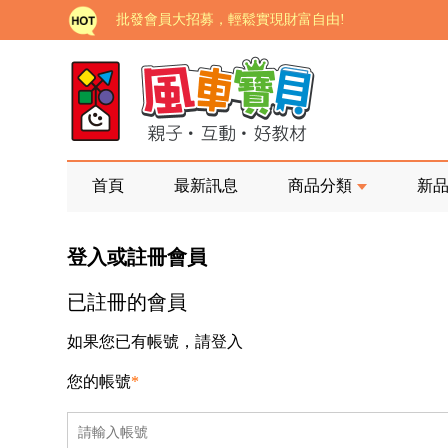
批發會員大招募，輕鬆實現財富自由!
如需更改或重開發票 需在訂單成立三天內通知客服 
老師您好!!幼教會員火熱招募中~
海外購物免煩惱！點我查看『海外購物流程說明』
家長樂了!「風車書版集團暨FOOD超人企業總部」目
首頁
最新訊息
商品分類
新
批發會員大招募，輕鬆實現財富自由!
登入或註冊會員
如需更改或重開發票 需在訂單成立三天內通知客服 
已註冊的會員
老師您好!!幼教會員火熱招募中~
海外購物免煩惱！點我查看『海外購物流程說明』
如果您已有帳號，請登入
您的帳號
*