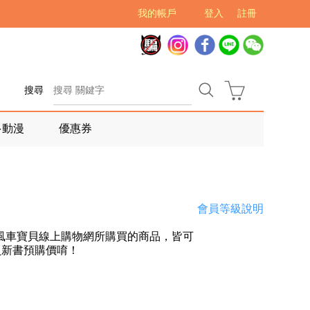
我的帳戶
登入
註冊
搜尋
多動漫
優惠券
會員等級說明
風車寶貝線上購物網所購買的商品，皆可
員新書預購價唷！