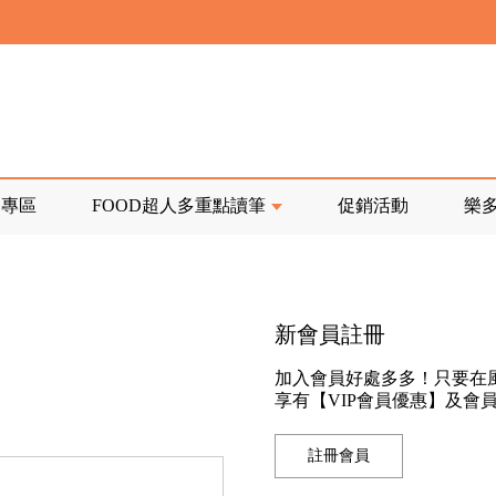
寄回發票需附上回郵郵票
前正興建中!
品專區
FOOD超人多重點讀筆
促銷活動
樂
寄回發票需附上回郵郵票
新會員註冊
加入會員好處多多！只要在
享有【VIP會員優惠】及會