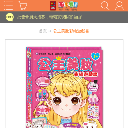
家長樂了!「風車書版集團暨FOOD超人企業總部」目前正興建中!
批發會員大招募，輕鬆實現財富自由!
如需更改或重開發票 需在訂單成立三天內通知客服 寄回發票需附上回郵郵票
首頁
➙
公主美妝彩繪遊戲書
老師您好!!幼教會員火熱招募中~
海外購物免煩惱！點我查看『海外購物流程說明』
家長樂了!「風車書版集團暨FOOD超人企業總部」目前正興建中!
批發會員大招募，輕鬆實現財富自由!
HOT
如需更改或重開發票 需在訂單成立三天內通知客服 寄回發票需附上回郵郵票
老師您好!!幼教會員火熱招募中~
海外購物免煩惱！點我查看『海外購物流程說明』