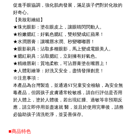
促進手眼協調，強化肌肉發展，滿足孩子們對於化妝的
好奇心。
【美妝彩繪組】
★珠光眼影：塗在眼皮上，讓眼睛閃閃動人。
★粉嫩腮紅：好氣色腮紅，雙頰變成紅蘋果！
★水潤唇膏：讓嘴唇水潤、秒變嘟嘟唇！
★眼影刷具：沾取多種眼影，馬上變成電眼美人。
★腮紅刷具：沾取腮紅，立刻擁有好氣色。
★精緻唇刷：質地柔軟，可沾唇膏塗在嘴唇上！
★人體彩繪筆：好洗又安全，盡情發揮創意！
※注意事項：
本產品為台灣製造，並通過ST兒童安全檢驗，為安全無
毒產品，但因孩子皮膚通常較敏感，請自行評估是否用
於人體上，塗於人體後，若出現紅腫、過敏等非預期反
應，請立即停用並盡速就 醫，並且於使用完畢後，請務
必協助孩子清洗乾淨，並妥善保存。
■商品特色