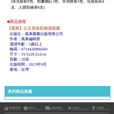
(珠光眼影8色、粉嫩腮紅3色、水潤唇膏3色、化妝刷具4
支、人體彩繪筆8支)
■商品規格
【風車】公主美妝彩繪遊戲書
出版社：風車圖書出版有限公司
作者：風車編輯群
適讀年齡：5歲以上
條碼：4714426806660
尺寸：19.5x28.2x2cm
頁數：28頁
出版時間：2023年9月
產地：台灣
系列商品推薦