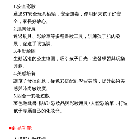
1.安全彩妝
通過ST安全玩具檢驗，安全無毒，使用起來孩子好安
全，家長好放心。
2.肌肉發展
透過刷具、彩繪筆等多種畫妝工具，訓練孩子肌肉發
展，促進手眼協調。
3.生動繪圖
生動活潑的公主繪圖，吸引孩子目光，激發學習與玩樂
興趣。
4.美感培養
讓孩子發揮創意，從色彩搭配到學習美感，提升藝術美
感與時尚敏銳度。
5.四合一彩妝遊戲
著色遊戲書+貼紙+彩妝品與彩妝用具+人體彩繪筆，打造
孩子專屬自己的化妝盒。
■商品功能