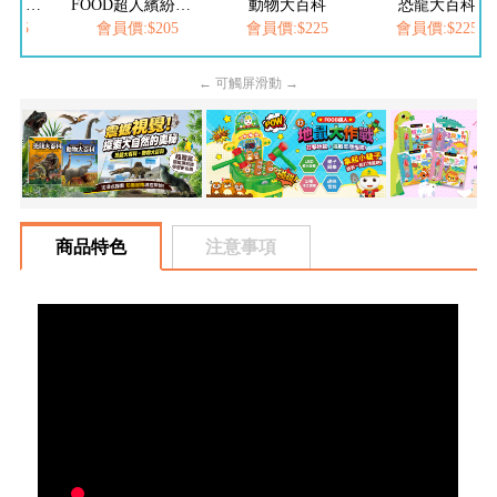
FOOD超人夢幻泡泡槍
FOOD超人繽紛泡泡槍
動物大百科
恐龍大百科
205
會員價:$205
會員價:$225
會員價:$225
← 可觸屏滑動 →
商品特色
注意事項