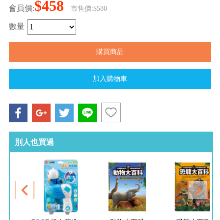
$458
會員價:
市售價:$580
數量
別人也買過