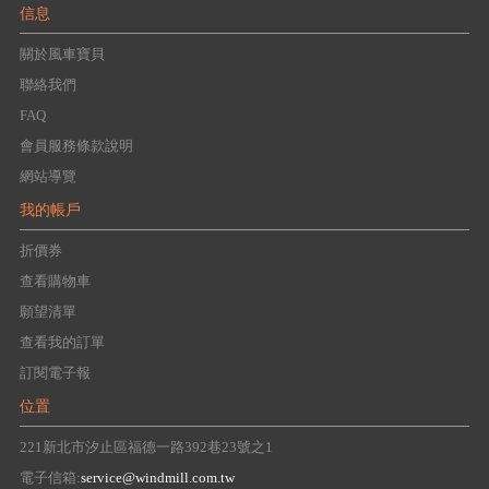
信息
關於風車寶貝
聯絡我們
FAQ
會員服務條款說明
網站導覽
我的帳戶
折價券
查看購物車
願望清單
查看我的訂單
訂閱電子報
位置
221新北市汐止區福德一路392巷23號之1
電子信箱:
service@windmill.com.tw