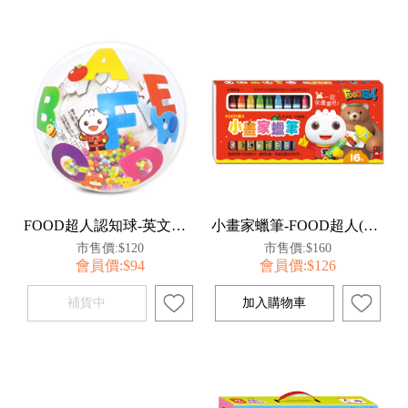
FOOD超人認知球-英文數字
小畫家蠟筆-FOOD超人(16色)*新版*
市售價:$120
市售價:$160
會員價:$94
會員價:$126