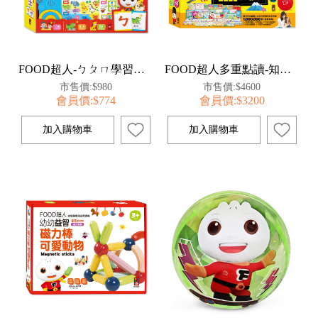
FOOD超人-ㄅㄆㄇ學習巴士
FOOD超人多重點讀-知識圖鑑百科52件組
市售價:$980
市售價:$4600
會員價:$774
會員價:$3200