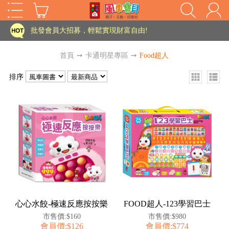
家長樂了!「風車書版集團暨FOOD超人企業總部」目前正興建中!
批發會員大招募，輕鬆實現財富自由!
如需更改或重開發票 需在訂單成立三天內通知客服 寄回發票需附上回郵郵票
首頁
➙
卡通明星專區
➙
Food超人
老師您好!!幼教會員火熱招募中~
排序
海外購物免煩惱！點我查看『海外購物流程說明』
家長樂了!「風車書版集團暨FOOD超人企業總部」目前正興建中!
批發會員大招募，輕鬆實現財富自由!
HOT
如需更改或重開發票 需在訂單成立三天內通知客服 寄回發票需附上回郵郵票
老師您好!!幼教會員火熱招募中~
海外購物免煩惱！點我查看『海外購物流程說明』
心心水餃-極速反應按按樂
FOOD超人-123學習巴士
市售價:$160
市售價:$980
會員價:$126
會員價:$774