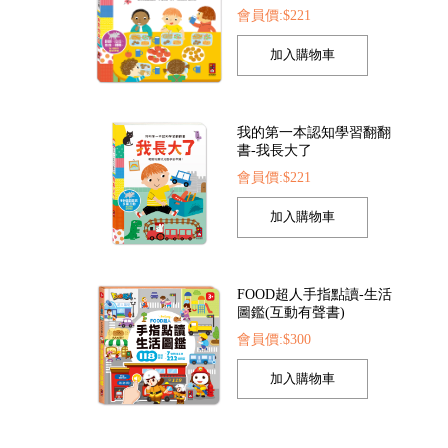
我的第一本認知學習翻翻
書-我長大了
會員價:$221
FOOD超人手指點讀-生活
圖鑑(互動有聲書)
會員價:$300
孩子的第一套認知拼圖-動
物王國
會員價:$221