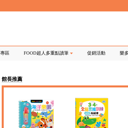
寄回發票需附上回郵郵票
前正興建中!
品專區
FOOD超人多重點讀筆
促銷活動
樂
寄回發票需附上回郵郵票
館長推薦