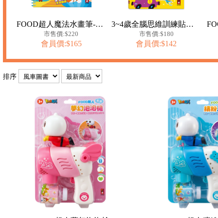
FOOD超人魔法水畫筆-海洋樂園
3~4歲全腦思維訓練貼紙書
市售價:$220
市售價:$180
會員價:$165
會員價:$142
排序