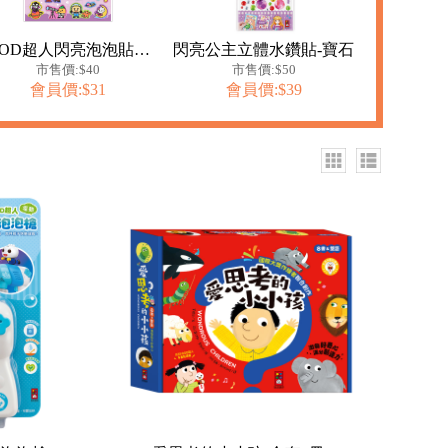
FOOD超人閃亮泡泡貼紙-宇宙太空人
閃亮公主立體水鑽貼-寶石
市售價:$40
市售價:$50
會員價:$31
會員價:$39