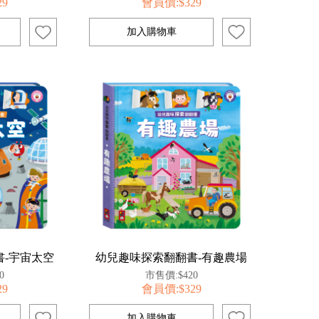
29
會員價:$329
-宇宙太空
幼兒趣味探索翻翻書-有趣農場
0
市售價:$420
29
會員價:$329