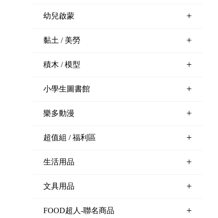
+
幼兒啟蒙
+
黏土 / 美勞
+
積木 / 模型
+
小學生圖書館
+
樂多動漫
+
超值組 / 福利區
+
生活用品
+
文具用品
+
FOOD超人-聯名商品