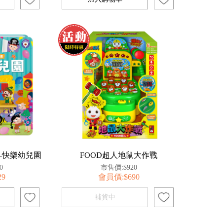
-快樂幼兒園
FOOD超人地鼠大作戰
0
市售價:$920
29
會員價:$690