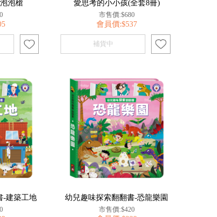
紛泡泡槍
愛思考的小小孩(全套8冊)
0
市售價:$680
05
會員價:$537
-建築工地
幼兒趣味探索翻翻書-恐龍樂園
0
市售價:$420