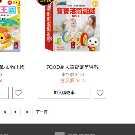
筆-動物王國
FOOD超人寶寶滾筒遊戲
0
市售價:$460
65
會員價:$345
8
9
10
下一頁