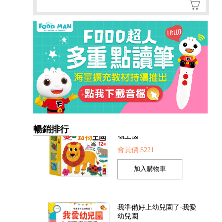
暢銷排行
我準備好上幼兒園了-我愛
幼兒園
會員價:$221