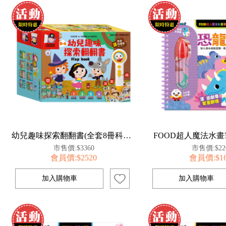
幼兒趣味探索翻翻書(全套8冊科普知識版)
FOOD超人魔法水畫
市售價:$3360
市售價:$22
會員價:$2520
會員價:$1