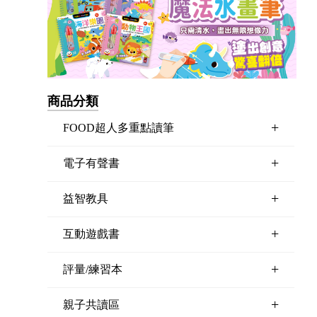
商品分類
+
FOOD超人多重點讀筆
+
電子有聲書
+
益智教具
+
互動遊戲書
+
評量/練習本
+
親子共讀區