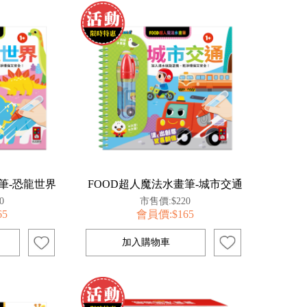
筆-恐龍世界
FOOD超人魔法水畫筆-城市交通
0
市售價:$220
65
會員價:$165