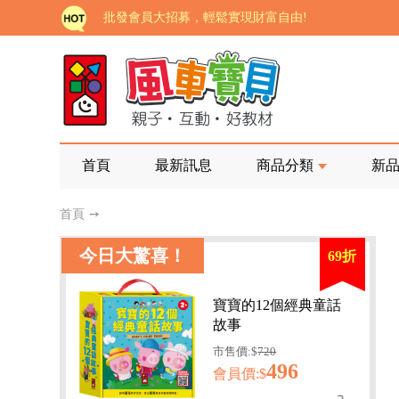
批發會員大招募，輕鬆實現財富自由!
如需更改或重開發票 需在訂單成立三天內通知客服 
老師您好!!幼教會員火熱招募中~
海外購物免煩惱！點我查看『海外購物流程說明』
家長樂了!「風車書版集團暨FOOD超人企業總部」目
首頁
最新訊息
商品分類
新
批發會員大招募，輕鬆實現財富自由!
首頁
➙
如需更改或重開發票 需在訂單成立三天內通知客服 
今日大驚喜！
69折
老師您好!!幼教會員火熱招募中~
海外購物免煩惱！點我查看『海外購物流程說明』
寶寶的12個經典童話
故事
市售價:$
720
496
會員價:$