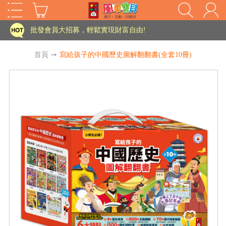
批發會員大招募，輕鬆實現財富自由!
如需更改或重開發票 需在訂單成立三天內通知客服 寄回發票需附上回郵郵票
老師您好!!幼教會員火熱招募中~
首頁
➙
寫給孩子的中國歷史圖解翻翻書(全套10冊)
海外購物免煩惱！點我查看『海外購物流程說明』
家長樂了!「風車書版集團暨FOOD超人企業總部」目前正興建中!
批發會員大招募，輕鬆實現財富自由!
如需更改或重開發票 需在訂單成立三天內通知客服 寄回發票需附上回郵郵票
HOT
老師您好!!幼教會員火熱招募中~
海外購物免煩惱！點我查看『海外購物流程說明』