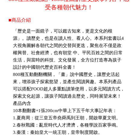
受各種朝代魅力！
■商品介紹
「歷史是一面鏡子，可以鑑古知來，更是文化的根
源」。讀歷史，也是在讀人性、看人心。本系列套書以4
大視角圖解各朝代之間的交替與更迭，聚焦在不僅是政
權興替、社會經濟，也有朝堂 中、平民百姓之間的日常
生活，與當時的科技、文化發展，全方位打造專為孩子
設計的中國朝代歷史百科全書！
800種互動翻翻機關，「畫」說中國歷史，讓歷史活起
來，增添孩子探索慾望，並產生閱讀興趣。本系列產品
可以搭配FOOD超人多重點讀筆使用，以多元閱讀方式，
探索文化起源，讓孩子閱讀過去歷史，同時展望未來！
產品內含
10本翻翻書+1張200cm中華上下五千年大事記年表：
1.夏商周：從三皇五帝堯舜禹到王朝，開啟華夏文明。
2.春秋戰國：亂世時代人才濟濟，各種學說百家爭鳴。
3.秦漢：秦始皇大一統王朝，皇帝制度開啟。