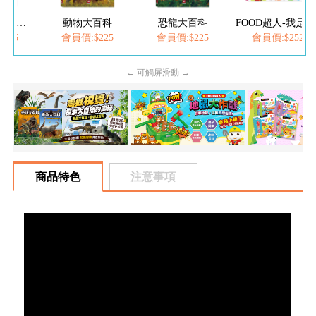
百科
恐龍大百科
FOOD超人-我是小醫生
愛思考的小小孩(全
225
會員價:$225
會員價:$252
會員價:$537
← 可觸屏滑動 →
商品特色
注意事項