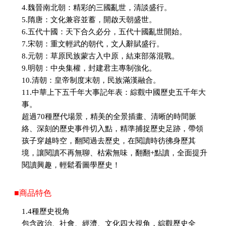
4.魏晉南北朝：精彩的三國亂世，清談盛行。
5.隋唐：文化兼容並蓄，開啟天朝盛世。
6.五代十國：天下合久必分，五代十國亂世開始。
7.宋朝：重文輕武的朝代，文人辭賦盛行。
8.元朝：草原民族蒙古入中原，結束部落混戰。
9.明朝：中央集權，封建君主專制強化。
10.清朝：皇帝制度末朝，民族滿漢融合。
11.中華上下五千年大事記年表：綜觀中國歷史五千年大
事。
超過70種歷代場景，精美的全景插畫、清晰的時間脈
絡、深刻的歷史事件切入點，精準捕捉歷史足跡，帶領
孩子穿越時空，翻閱過去歷史，在閱讀時彷彿身歷其
境，讓閱讀不再無聊、枯索無味，翻翻+點讀，全面提升
閱讀興趣，輕鬆看圖學歷史！
■商品特色
1.4種歷史視角
包含政治、社會、經濟、文化四大視角，綜觀歷史全