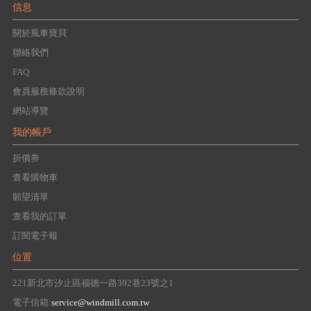
信息
關於風車寶貝
聯絡我們
FAQ
會員服務條款說明
網站導覽
我的帳戶
折價券
查看購物車
願望清單
查看我的訂單
訂閱電子報
位置
221新北市汐止區福德一路392巷23號之1
電子信箱:
service@windmill.com.tw