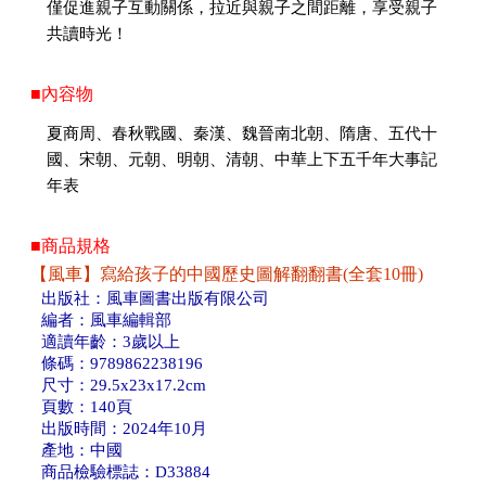
僅促進親子互動關係，拉近與親子之間距離，享受親子
共讀時光！
■內容物
夏商周、春秋戰國、秦漢、魏晉南北朝、隋唐、五代十
國、宋朝、元朝、明朝、清朝、中華上下五千年大事記
年表
■商品規格
【風車】寫給孩子的中國歷史圖解翻翻書(全套10冊)
出版社：風車圖書出版有限公司
編者：風車編輯部
適讀年齡：3歲以上
條碼：9789862238196
尺寸：29.5x23x17.2cm
頁數：140頁
出版時間：2024年10月
產地：中國
商品檢驗標誌：D33884