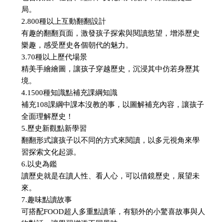
局。
2.800種以上互動翻翻設計
有趣的翻翻頁面，激發孩子探索與閱讀慾望，增添歷史
樂趣，感受歷史各個朝代的魅力。
3.70種以上歷代場景
精美手繪繪圖，讓孩子穿越歷史，沉浸其中仿若身歷其
境。
4.1500種知識點補充課綱知識
補充108課綱中課本沒教的事，以圖解補充內容，讓孩子
全面理解歷史！
5.歷史新觀點新學習
翻翻形式讓孩子以不同的方式來閱讀，以多元視角來學
習探索文化起源。
6.以史為鑑
讀歷史就是在讀人性、看人心，可以借鏡歷史，展望未
來。
7.趣味點讀故事
可搭配FOOD超人多重點讀筆，有額外的小驚喜故事與人