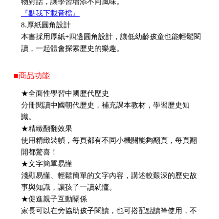
物對話，讓學習增添不同風味。
『點我下載音檔』
8.厚紙圓角設計
本書採用厚紙+四邊圓角設計，讓低幼齡孩童也能輕鬆閱
讀，一起體會探索歷史的樂趣。
■商品功能
★全面性學習中國歷代歷史
分冊閱讀中國朝代歷史，補充課本教材，學習歷史知
識。
★精緻翻翻效果
使用精緻裝幀，每頁都有不同小機關能夠翻頁，每頁翻
開都驚喜！
★文字簡單易懂
淺顯易懂、輕鬆簡單的文字內容，講述較艱深的歷史故
事與知識，讓孩子一讀就懂。
★促進親子互動關係
家長可以在旁協助孩子閱讀，也可搭配點讀筆使用，不