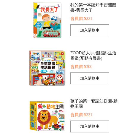
我的第一本認知學習翻翻
書-我長大了
會員價:$221
全套8冊)
FOOD超人探索點讀筆
FOOD超人夢幻泡泡
37
會員價:$1422
會員價:$205
FOOD超人手指點讀-生活
圖鑑(互動有聲書)
會員價:$300
孩子的第一套認知拼圖-動
物王國
會員價:$221