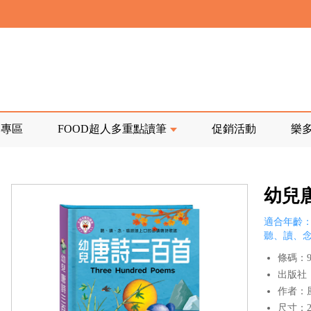
寄回發票需附上回郵郵票
前正興建中!
品專區
FOOD超人多重點讀筆
促銷活動
樂
寄回發票需附上回郵郵票
幼兒
適合年齡：
聽、讀、
條碼：97
出版社
作者：
尺寸：20