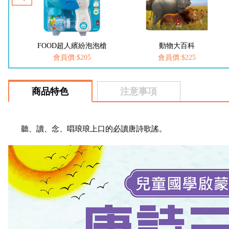
槍
FOOD超人繽紛泡泡槍
動物大百科
會員價:$205
會員價:$225
商品特色
注意事項
聽、讀、念、唱琅琅上口的必讀唐詩歌謠。