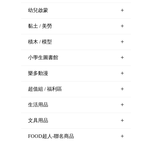
+
幼兒啟蒙
+
黏土 / 美勞
+
積木 / 模型
+
小學生圖書館
+
樂多動漫
+
超值組 / 福利區
+
生活用品
+
文具用品
+
FOOD超人-聯名商品