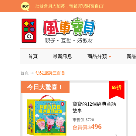
批發會員大招募，輕鬆實現財富自由!
如需更改或重開發票 需在訂單成立三天內通知客服 
老師您好!!幼教會員火熱招募中~
海外購物免煩惱！點我查看『海外購物流程說明』
家長樂了!「風車書版集團暨FOOD超人企業總部」目
首頁
最新訊息
商品分類
新
批發會員大招募，輕鬆實現財富自由!
首頁
➙
幼兒唐詩三百首
如需更改或重開發票 需在訂單成立三天內通知客服 
今日大驚喜！
69折
老師您好!!幼教會員火熱招募中~
海外購物免煩惱！點我查看『海外購物流程說明』
寶寶的12個經典童話
故事
市售價:$
720
496
會員價:$