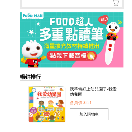
暢銷排行
我準備好上幼兒園了-我愛
幼兒園
會員價:$221