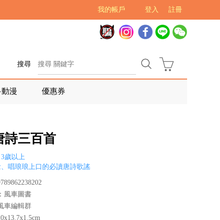
我的帳戶
登入
註冊
搜尋
多動漫
優惠券
唐詩三百首
3歲以上
念、唱琅琅上口的必讀唐詩歌謠
89862238202
：風車圖書
風車編輯群
x13.7x1.5cm