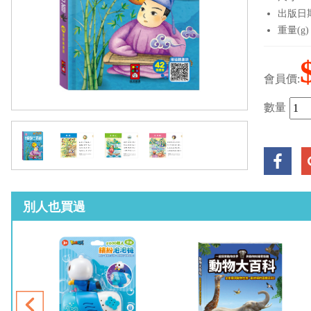
出版日期：
重量(g)
會員價:
數量
別人也買過