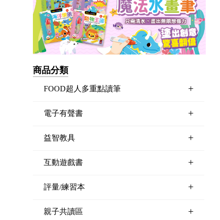
商品分類
+
FOOD超人多重點讀筆
+
電子有聲書
+
益智教具
+
互動遊戲書
+
評量/練習本
+
親子共讀區