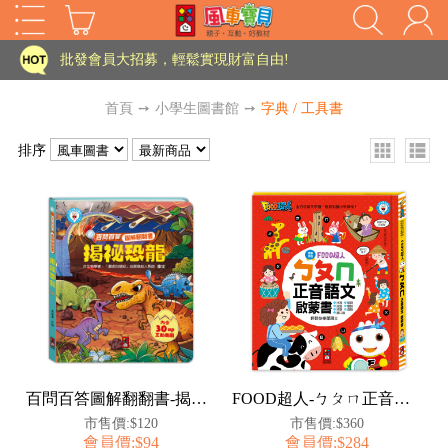
家長樂了!「風車書版集團暨FOOD超人企業總部」目前正興建中!
批發會員大招募，輕鬆實現財富自由!
如需更改或重開發票 需在訂單成立三天內通知客服 寄回發票需附上回郵郵票
首頁
➙
小學生圖書館
➙
字典 / 工具書
老師您好!!幼教會員火熱招募中~
排序
海外購物免煩惱！點我查看『海外購物流程說明』
家長樂了!「風車書版集團暨FOOD超人企業總部」目前正興建中!
批發會員大招募，輕鬆實現財富自由!
HOT
如需更改或重開發票 需在訂單成立三天內通知客服 寄回發票需附上回郵郵票
老師您好!!幼教會員火熱招募中~
海外購物免煩惱！點我查看『海外購物流程說明』
百問百答圖解翻翻書-揭祕恐龍
FOOD超人-ㄅㄆㄇ正音語文啟蒙書
市售價:$120
市售價:$360
會員價:$94
會員價:$284