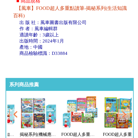
■ 商品規格
【風車】FOOD超人多重點讀筆-揭秘系列(生活知識
百科)
出 版 社：風車圖書出版有限公司
作 者：風車編輯群
適讀年齡：3歲以上
出版時間：2024年1月
產地：中國
商品檢驗標識：D33884
系列商品推薦
揭秘系列(生活知識翻翻百科)-點讀套組
揭秘系列(機械應用翻翻百科)-點讀套組
FOOD超人多重點讀筆-認知啟蒙組
FOOD超人多重點讀筆-科學百科組