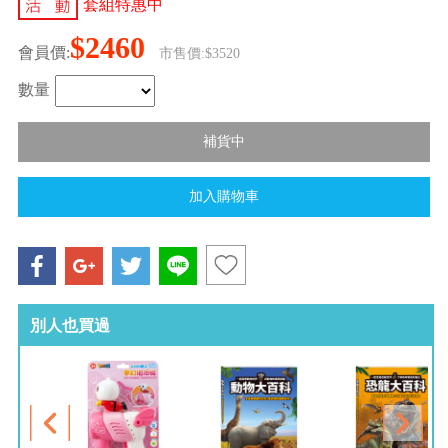
套組特惠中
$2460
會員價:
市售價:$3520
數量
別人也買過