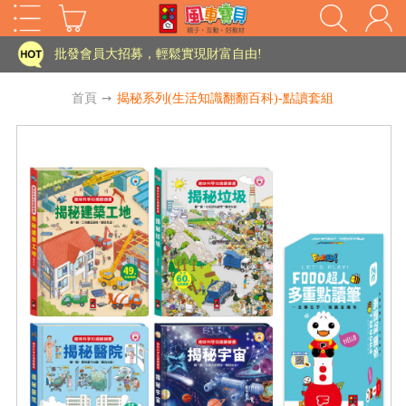
家長樂了!「風車書版集團暨FOOD超人企業總部」目前正興建中!
批發會員大招募，輕鬆實現財富自由!
如需更改或重開發票 需在訂單成立三天內通知客服 寄回發票需附上回郵郵票
首頁
➙
揭秘系列(生活知識翻翻百科)-點讀套組
老師您好!!幼教會員火熱招募中~
海外購物免煩惱！點我查看『海外購物流程說明』
家長樂了!「風車書版集團暨FOOD超人企業總部」目前正興建中!
批發會員大招募，輕鬆實現財富自由!
HOT
如需更改或重開發票 需在訂單成立三天內通知客服 寄回發票需附上回郵郵票
老師您好!!幼教會員火熱招募中~
海外購物免煩惱！點我查看『海外購物流程說明』