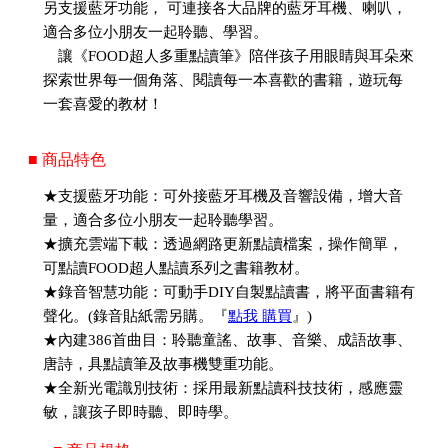
另支援藍牙功能， 可連接各大品牌的藍牙耳機、喇叭，
適合多位小朋友一起聆聽、學習。
讓《FOOD超人多重點讀筆》陪伴孩子用眼睛與耳朵來
探索世界每一個角落、閱讀每一本喜歡的書籍，遊玩每
一套喜愛的教材！
■ 商品特色
★支援藍牙功能：可外接藍牙耳機及音響設備，增大音
量，適合多位小朋友一起聆聽學習。
★擴充雲端下載：透過網路更新點讀檔案，操作簡單，
可點讀FOOD超人點讀系列之書籍教材。
★錄音智慧功能：可動手DIY自製點讀書，將平面書籍有
聲化。(錄音貼紙需另購。『
點我 購買
』)
★內建386首曲目：聆聽童謠、故事、音樂、成語故事、
唐詩，具點讀筆及故事機雙重功能。
★全新光電識別技術：採用最新點讀科技技術，感應靈
敏，讓孩子即時聽、即時學。