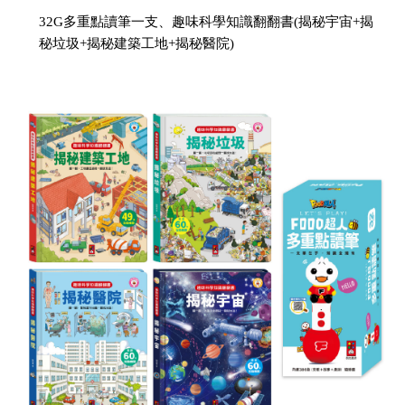
32G多重點讀筆一支、趣味科學知識翻翻書(揭秘宇宙+揭
秘垃圾+揭秘建築工地+揭秘醫院)