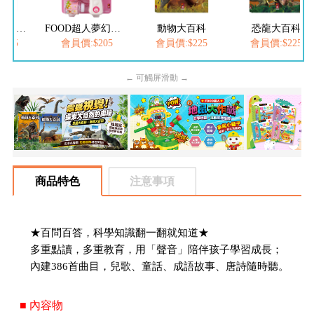
FOOD超人繽紛泡泡槍
FOOD超人夢幻泡泡槍
動物大百科
恐龍大百科
205
會員價:$205
會員價:$225
會員價:$225
← 可觸屏滑動 →
商品特色
注意事項
★百問百答，科學知識翻一翻就知道★
多重點讀，多重教育，用「聲音」陪伴孩子學習成長；
內建386首曲目，兒歌、童話、成語故事、唐詩隨時聽。
■ 內容物