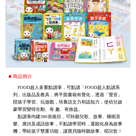
■ 商品簡介
FOOD超人多重點讀筆，可點讀「FOOD超人點讀系
列」出版品及教具，將平面書籍有聲化，透過「聲音」
陪孩子學習、玩遊戲，培養語文力和認知力，使幼兒啟
蒙學習變得生動、有 趣、有效益。
點讀筆內建386首曲目，可聆聽兒歌、故事、睡眠音
樂、唐詩及成語故事，不點讀學習時，還能化身為故事
機，帶給孩子雙重功能，讓寶貝隨時聽故事、唱兒歌！