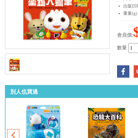
出版日期：
重量(g)
會員價:
數量
別人也買過