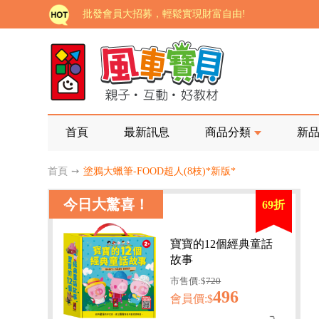
批發會員大招募，輕鬆實現財富自由!
如需更改或重開發票 需在訂單成立三天內通知客服 
老師您好!!幼教會員火熱招募中~
海外購物免煩惱！點我查看『海外購物流程說明』
家長樂了!「風車書版集團暨FOOD超人企業總部」目
首頁
最新訊息
商品分類
新
批發會員大招募，輕鬆實現財富自由!
首頁
➙
塗鴉大蠟筆-FOOD超人(8枝)*新版*
如需更改或重開發票 需在訂單成立三天內通知客服 
今日大驚喜！
69折
老師您好!!幼教會員火熱招募中~
海外購物免煩惱！點我查看『海外購物流程說明』
寶寶的12個經典童話
故事
市售價:$
720
496
會員價:$