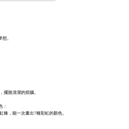
夢想。
，擺脫清潔的煩腦。
色：
虹條，能一次畫出7種彩虹的顏色。