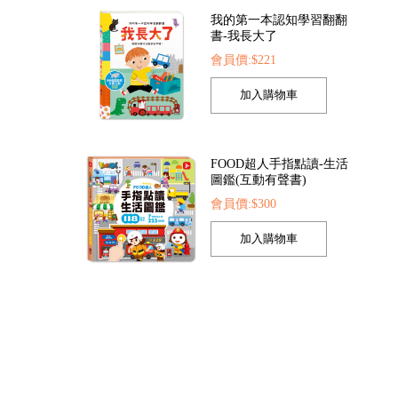
我的第一本認知學習翻翻
書-我長大了
會員價:$221
是小護士
FOOD超人探索點讀筆
FOOD超人夢幻泡泡
52
會員價:$1422
會員價:$205
FOOD超人手指點讀-生活
圖鑑(互動有聲書)
會員價:$300
孩子的第一套認知拼圖-動
物王國
會員價:$221