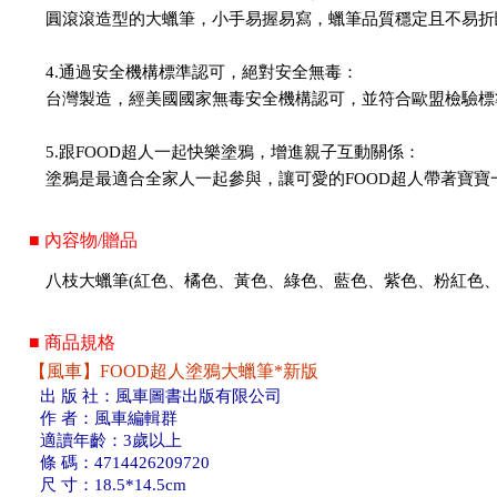
圓滾滾造型的大蠟筆，小手易握易寫，蠟筆品質穩定且不易折
4.通過安全機構標準認可，絕對安全無毒：
台灣製造，經美國國家無毒安全機構認可，並符合歐盟檢驗標
5.跟FOOD超人一起快樂塗鴉，增進親子互動關係：
塗鴉是最適合全家人一起參與，讓可愛的FOOD超人帶著寶寶
■ 內容物/贈品
八枝大蠟筆(紅色、橘色、黃色、綠色、藍色、紫色、粉紅色、黑
■ 商品規格
【風車】FOOD超人塗鴉大蠟筆*新版
出 版 社：風車圖書出版有限公司
作 者：風車編輯群
適讀年齡：3歲以上
條 碼：4714426209720
尺 寸：18.5*14.5cm