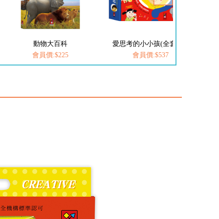
動物大百科
愛思考的小小孩(全套8冊)
會員價:$225
會員價:$537