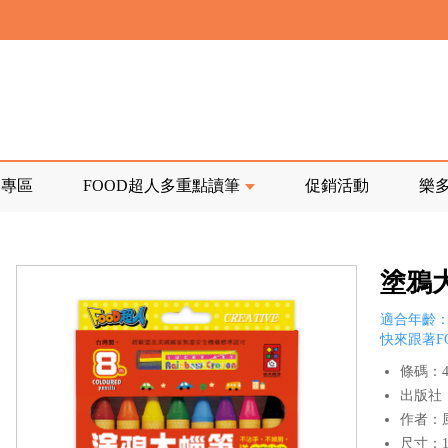
寄回發票需附上回郵郵票
前正興建中!
品專區
FOOD超人多重點讀筆
促銷活動
樂
寄回發票需附上回郵郵票
塗鴉大
適合年齡：
快來跟著F
條碼：47
出版社
作者：
尺寸：18