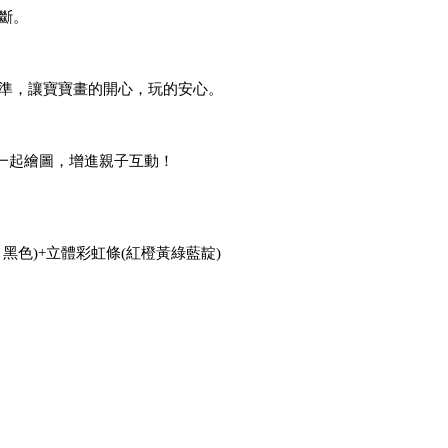
斷。
準，讓寶寶畫的開心，玩的安心。
一起繪圖，增進親子互動！
色)+立體彩虹條(紅橙黃綠藍靛)