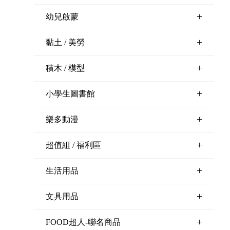
+
幼兒啟蒙
+
黏土 / 美勞
+
積木 / 模型
+
小學生圖書館
+
樂多動漫
+
超值組 / 福利區
+
生活用品
+
文具用品
+
FOOD超人-聯名商品