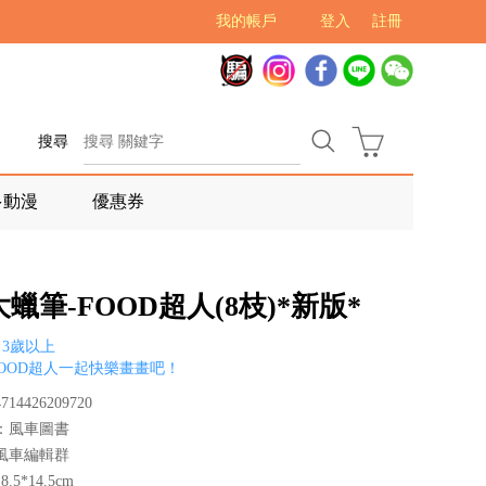
我的帳戶
登入
註冊
搜尋
多動漫
優惠券
蠟筆-FOOD超人(8枝)*新版*
3歲以上
OOD超人一起快樂畫畫吧！
14426209720
：風車圖書
風車編輯群
.5*14.5cm