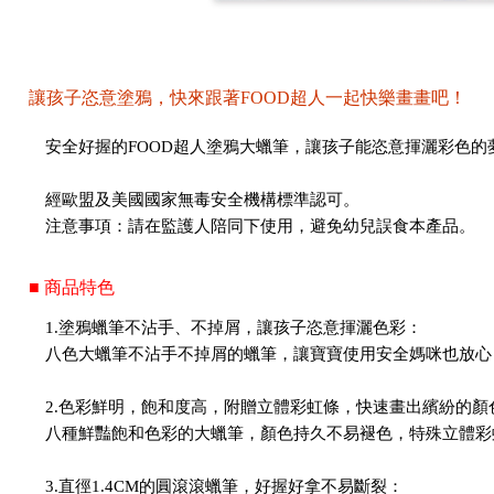
讓孩子恣意塗鴉，快來跟著FOOD超人一起快樂畫畫吧！
安全好握的FOOD超人塗鴉大蠟筆，讓孩子能恣意揮灑彩色的
經歐盟及美國國家無毒安全機構標準認可。
注意事項：請在監護人陪同下使用，避免幼兒誤食本產品。
■ 商品特色
1.塗鴉蠟筆不沾手、不掉屑，讓孩子恣意揮灑色彩：
八色大蠟筆不沾手不掉屑的蠟筆，讓寶寶使用安全媽咪也放心
2.色彩鮮明，飽和度高，附贈立體彩虹條，快速畫出繽紛的顏
八種鮮豔飽和色彩的大蠟筆，顏色持久不易褪色，特殊立體彩
3.直徑1.4CM的圓滾滾蠟筆，好握好拿不易斷裂：