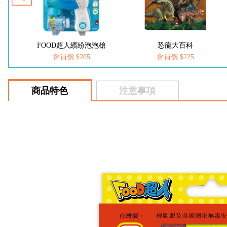
槍
FOOD超人繽紛泡泡槍
恐龍大百科
會員價:$205
會員價:$225
商品特色
注意事項