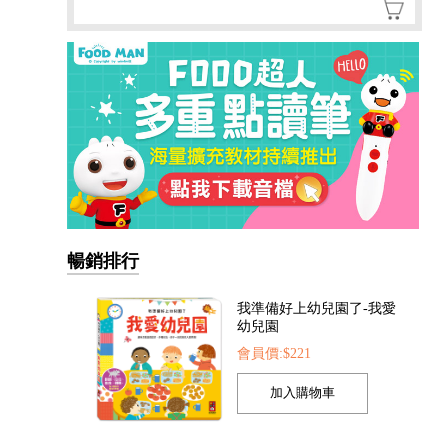
暢銷排行
我準備好上幼兒園了-我愛
幼兒園
會員價:$221