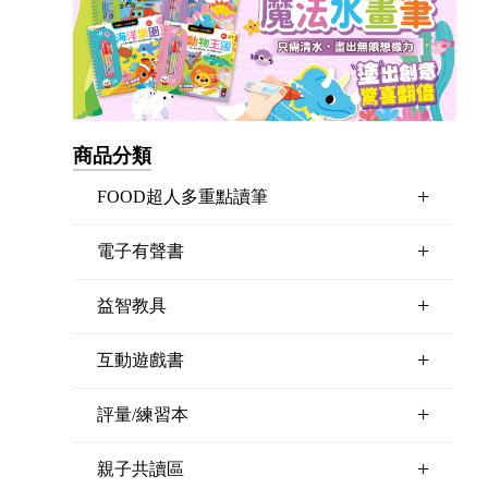
商品分類
+
FOOD超人多重點讀筆
+
電子有聲書
+
益智教具
+
互動遊戲書
+
評量/練習本
+
親子共讀區