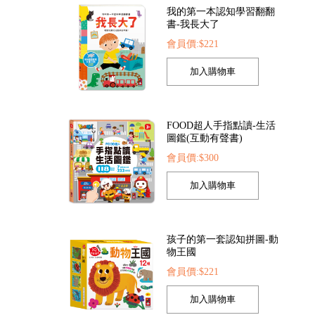
我的第一本認知學習翻翻
書-我長大了
會員價:$221
陪伴孩子成長的經典名著-365夜故事
陪伴孩子成長的經典名著-一千零一夜
速戰速決
73
會員價:$173
會員價:$158
FOOD超人手指點讀-生活
圖鑑(互動有聲書)
會員價:$300
孩子的第一套認知拼圖-動
物王國
會員價:$221