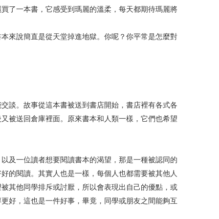
麗買了一本書，它感受到瑪麗的溫柔，每天都期待瑪麗將
書本來說簡直是從天堂掉進地獄。你呢？你平常是怎麼對
能交談。故事從這本書被送到書店開始，書店裡有各式各
後又被送回倉庫裡面。原來書本和人類一樣，它們也希望
，以及一位讀者想要閱讀書本的渴望，那是一種被認同的
好好的閱讀。其實人也是一樣，每個人也都需要被其他人
望被其他同學排斥或討厭，所以會表現出自己的優點，或
得更好，這也是一件好事，畢竟，同學或朋友之間能夠互