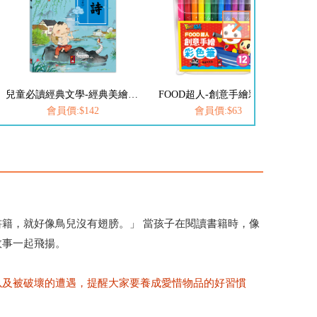
兒童必讀經典文學-經典美繪必讀文學：唐詩
FOOD超人-創意手繪彩色筆
會員價:$142
會員價:$63
籍，就好像鳥兒沒有翅膀。」 當孩子在閱讀書籍時，像
故事一起飛揚。
以及被破壞的遭遇，提醒大家要養成愛惜物品的好習慣