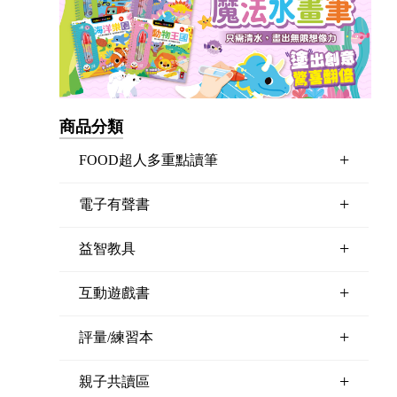
商品分類
+
FOOD超人多重點讀筆
+
電子有聲書
+
益智教具
+
互動遊戲書
+
評量/練習本
+
親子共讀區