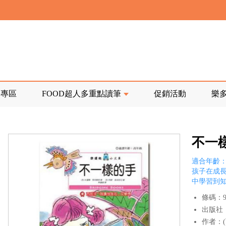
寄回發票需附上回郵郵票
前正興建中!
品專區
FOOD超人多重點讀筆
促銷活動
樂
寄回發票需附上回郵郵票
不一
適合年齡：8
孩子在成
中學習到
條碼：97
出版社
作者：(