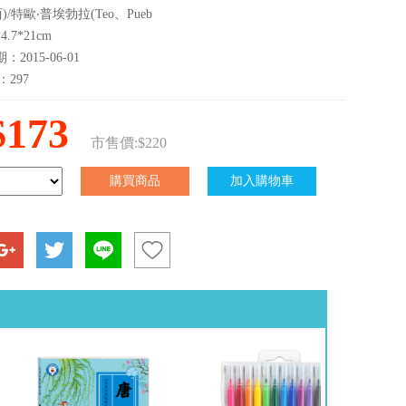
)/特歐‧普埃勃拉(Teo、Pueb
.7*21cm
2015-06-01
：297
$173
市售價:$220