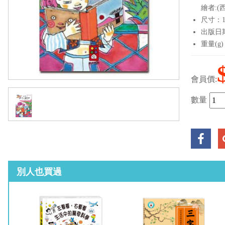
繪者:(西
尺寸：14
出版日期：
重量(g)
會員價:
數量
別人也買過