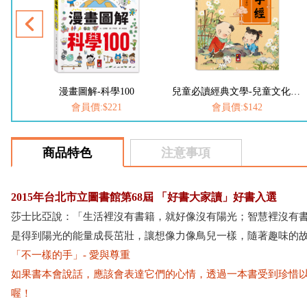
漫畫圖解-科學100
兒童必讀經典文學-兒童文化經典：三字經
會員價:$221
會員價:$142
商品特色
注意事項
2015年台北市立圖書館第68屆 「好書大家讀」好書入選
莎士比亞說：「生活裡沒有書籍，就好像沒有陽光；智慧裡沒有書
是得到陽光的能量成長茁壯，讓想像力像鳥兒一樣，隨著趣味的
「不一樣的手」- 愛與尊重
如果書本會說話，應該會表達它們的心情，透過一本書受到珍惜
喔！