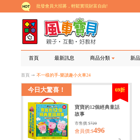
批發會員大招募，輕鬆實現財富自由!
如需更改或重開發票 需在訂單成立三天內通知客服 
老師您好!!幼教會員火熱招募中~
海外購物免煩惱！點我查看『海外購物流程說明』
家長樂了!「風車書版集團暨FOOD超人企業總部」目
首頁
最新訊息
商品分類
新
批發會員大招募，輕鬆實現財富自由!
首頁
➙
不一樣的手-樂讀趣小火車24
如需更改或重開發票 需在訂單成立三天內通知客服 
今日大驚喜！
69折
老師您好!!幼教會員火熱招募中~
海外購物免煩惱！點我查看『海外購物流程說明』
寶寶的12個經典童話
故事
市售價:$
720
496
會員價:$