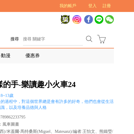
我的帳戶
登入
註冊
搜尋
多動漫
優惠券
樣的手-樂讀趣小火車24
~13歲
長的過程中，對這個世界總是會有許多的好奇，他們也會從生活
知識，以及培養品德與人格
89862233795
：風車圖書
西)/米蓋爾‧馬特桑斯(Miguel、Matesanz)/編者:王怡文、熊鐵瑩/