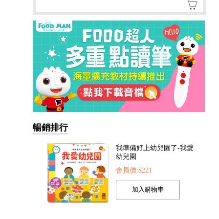
暢銷排行
我準備好上幼兒園了-我愛
幼兒園
會員價:$221