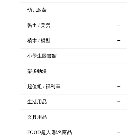
+
幼兒啟蒙
+
黏土 / 美勞
+
積木 / 模型
+
小學生圖書館
+
樂多動漫
+
超值組 / 福利區
+
生活用品
+
文具用品
+
FOOD超人-聯名商品