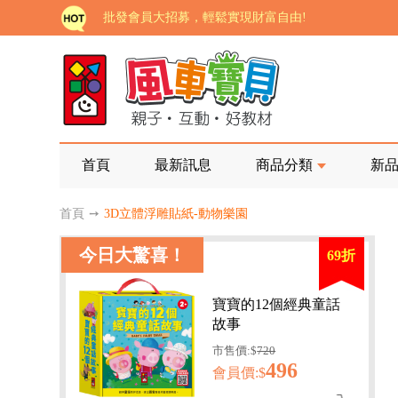
批發會員大招募，輕鬆實現財富自由!
如需更改或重開發票 需在訂單成立三天內通知客服 
老師您好!!幼教會員火熱招募中~
海外購物免煩惱！點我查看『海外購物流程說明』
家長樂了!「風車書版集團暨FOOD超人企業總部」目
首頁
最新訊息
商品分類
新
批發會員大招募，輕鬆實現財富自由!
首頁
➙
3D立體浮雕貼紙-動物樂園
如需更改或重開發票 需在訂單成立三天內通知客服 
老師您好!!幼教會員火熱招募中~
今日大驚喜！
69折
海外購物免煩惱！點我查看『海外購物流程說明』
寶寶的12個經典童話
故事
市售價:$
720
496
會員價:$