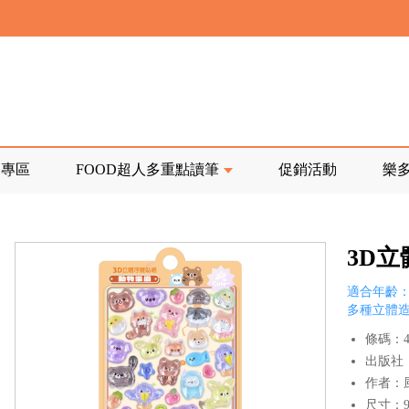
寄回發票需附上回郵郵票
前正興建中!
品專區
FOOD超人多重點讀筆
促銷活動
樂
寄回發票需附上回郵郵票
3D
適合年齡：
多種立體
條碼：47
出版社
作者：
尺寸：9.