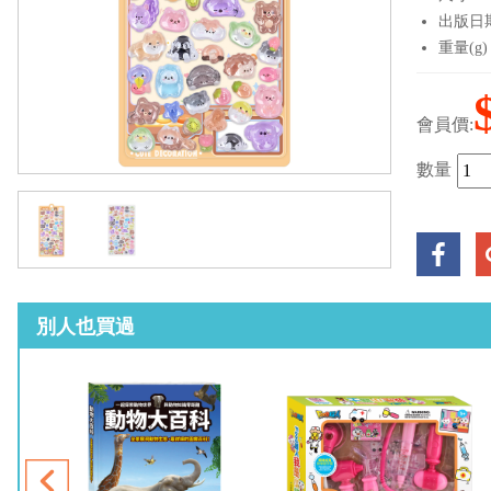
出版日期：
重量(g)
會員價:
數量
別人也買過