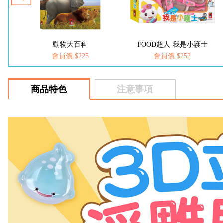
FOOD超人-我是小護士
愛思考的小小孩(全套8冊)
會員價:$252
會員價:$537
商品特色
注意事項