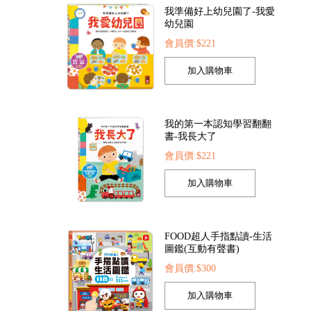
我的第一本認知學習翻翻
書-我長大了
會員價:$221
紛泡泡槍
恐龍大百科
動物大百科
05
會員價:$225
會員價:$225
FOOD超人手指點讀-生活
圖鑑(互動有聲書)
會員價:$300