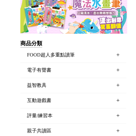
商品分類
+
FOOD超人多重點讀筆
+
電子有聲書
+
益智教具
+
互動遊戲書
+
評量/練習本
+
親子共讀區