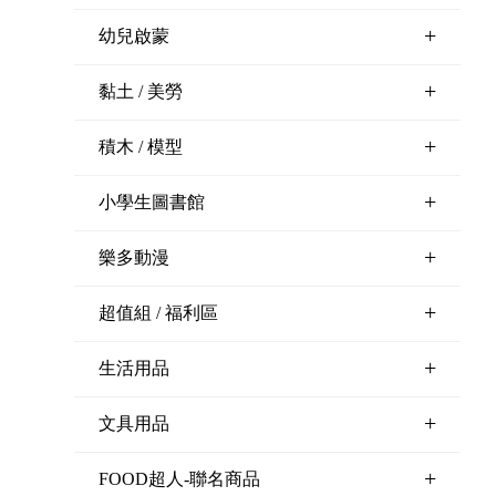
+
幼兒啟蒙
+
黏土 / 美勞
+
積木 / 模型
+
小學生圖書館
+
樂多動漫
+
超值組 / 福利區
+
生活用品
+
文具用品
+
FOOD超人-聯名商品