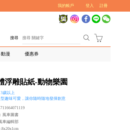
我的帳戶
登入
註冊
搜尋
多動漫
優惠券
立體浮雕貼紙-動物樂園
3歲以上
造型趣味可愛，讓你隨時隨地發揮創意
11664071119
：風車圖書
風車編輯部
8x20x1cm