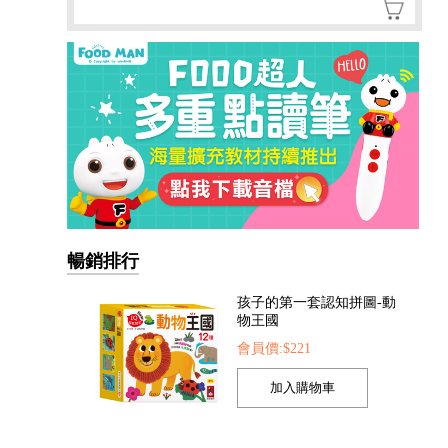
孩子的第一套認知拼圖-動
物王國
會員價:$221
暢銷排行
我準備好上幼兒園了-我愛
幼兒園
會員價:$221