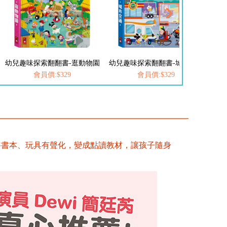
幼兒趣味探索翻翻書-逛動物園
幼兒趣味探索翻翻書-城市交通
幼兒
會員價:$329
會員價:$329
將書本、玩具有聲化，變成點讀教材，讓孩子隨身