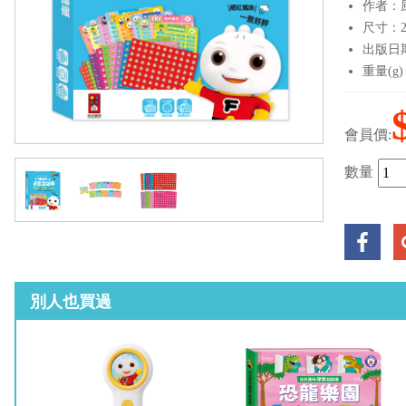
作者：
尺寸：20
出版日期：
重量(g)
會員價:
數量
別人也買過