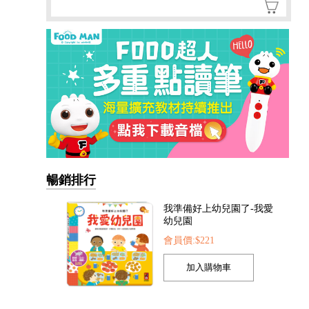
暢銷排行
我準備好上幼兒園了-我愛
幼兒園
會員價:$221