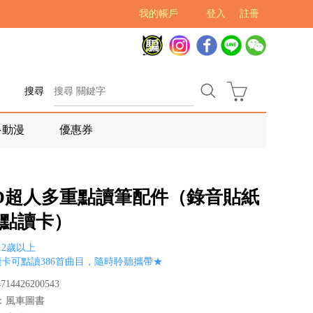
我的帳戶
登入
註冊
搜尋
多動漫
優惠券
OD超人多重點讀筆配件（錄音貼紙
曲點讀卡）
2歲以上
卡可點讀386首曲目，隨時聆聽攜帶★
14426200543
：風車圖書