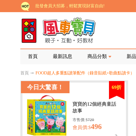
批發會員大招募，輕鬆實現財富自由!
如需更改或重開發票 需在訂單成立三天內通知客服 
老師您好!!幼教會員火熱招募中~
海外購物免煩惱！點我查看『海外購物流程說明』
家長樂了!「風車書版集團暨FOOD超人企業總部」目
首頁
最新訊息
商品分類
新
批發會員大招募，輕鬆實現財富自由!
首頁
➙
FOOD超人多重點讀筆配件（錄音貼紙+歌曲點讀卡）
如需更改或重開發票 需在訂單成立三天內通知客服 
今日大驚喜！
69折
老師您好!!幼教會員火熱招募中~
海外購物免煩惱！點我查看『海外購物流程說明』
寶寶的12個經典童話
故事
市售價:$
720
496
會員價:$