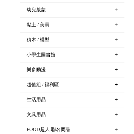
+
幼兒啟蒙
+
黏土 / 美勞
+
積木 / 模型
+
小學生圖書館
+
樂多動漫
+
超值組 / 福利區
+
生活用品
+
文具用品
+
FOOD超人-聯名商品