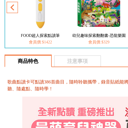
冊)
FOOD超人探索點讀筆
幼兒趣味探索翻翻書-恐龍樂園
會員價:$1422
會員價:$329
商品特色
注意事項
歌曲點讀卡可點讀386首曲目，隨時聆聽攜帶，錄音貼紙能
聽、隨處點、隨時學！