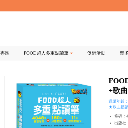
寄回發票需附上回郵郵票
前正興建中!
品專區
FOOD超人多重點讀筆
促銷活動
樂
寄回發票需附上回郵郵票
FO
+歌
適讀年齡：
★歌曲點讀
條碼：47
出版社