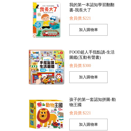
我的第一本認知學習翻翻
書-我長大了
會員價:$221
幼兒趣味探索翻翻書-快樂幼兒園
幼兒趣味探索翻翻書-宇宙太空
愛思考的小小孩(全套8
29
會員價:$329
會員價:$537
FOOD超人手指點讀-生活
圖鑑(互動有聲書)
會員價:$300
孩子的第一套認知拼圖-動
物王國
會員價:$221