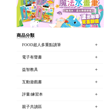
商品分類
+
FOOD超人多重點讀筆
+
電子有聲書
+
益智教具
+
互動遊戲書
+
評量/練習本
+
親子共讀區