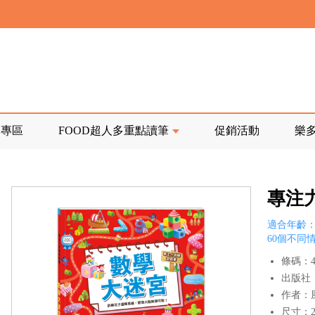
寄回發票需附上回郵郵票
前正興建中!
品專區
FOOD超人多重點讀筆
促銷活動
樂
寄回發票需附上回郵郵票
專注
適合年齡：
60個不同
條碼：47
出版社
作者：
尺寸：28