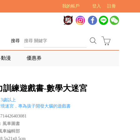
我的帳戶
登入
註冊
搜尋
多動漫
優惠券
力訓練遊戲書-數學大迷宮
3歲以上
情境迷宮，專為孩子開發大腦的遊戲書
14426403081
：風車圖書
風車編輯部
.5x21x0.5cm