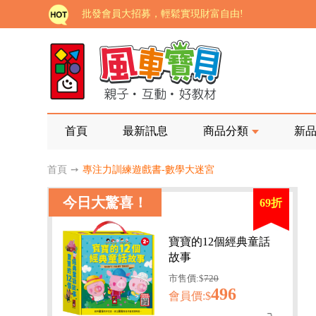
批發會員大招募，輕鬆實現財富自由!
如需更改或重開發票 需在訂單成立三天內通知客服 
老師您好!!幼教會員火熱招募中~
海外購物免煩惱！點我查看『海外購物流程說明』
家長樂了!「風車書版集團暨FOOD超人企業總部」目
首頁
最新訊息
商品分類
新
批發會員大招募，輕鬆實現財富自由!
首頁
➙
專注力訓練遊戲書-數學大迷宮
如需更改或重開發票 需在訂單成立三天內通知客服 
今日大驚喜！
69折
老師您好!!幼教會員火熱招募中~
海外購物免煩惱！點我查看『海外購物流程說明』
寶寶的12個經典童話
故事
市售價:$
720
496
會員價:$