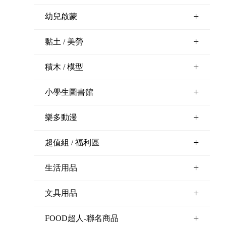
+
幼兒啟蒙
+
黏土 / 美勞
+
積木 / 模型
+
小學生圖書館
+
樂多動漫
+
超值組 / 福利區
+
生活用品
+
文具用品
+
FOOD超人-聯名商品