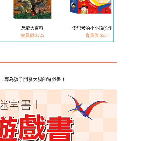
愛思考的小小孩(全套8冊)
FOOD超人-我是小護士
會員價:$537
會員價:$252
宮，專為孩子開發大腦的遊戲書！