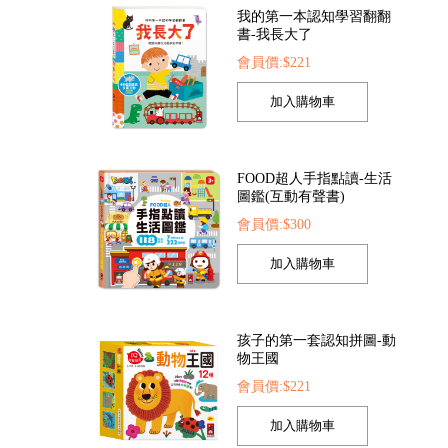
FOOD超人手指點讀-生活
圖鑑(互動有聲書)
會員價:$300
索點讀筆
FOOD超人夢幻泡泡槍
FOOD超人繽紛泡泡
22
會員價:$205
會員價:$205
孩子的第一套認知拼圖-動
物王國
會員價:$221