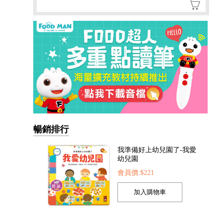
我準備好上幼兒園了-我愛
幼兒園
會員價:$221
暢銷排行
我的第一本認知學習翻翻
書-我長大了
會員價:$221