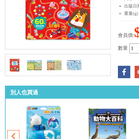
出版日期：
重量(g)
會員價:
數量
別人也買過