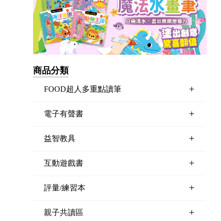
商品分類
+
FOOD超人多重點讀筆
+
電子有聲書
+
益智教具
+
互動遊戲書
+
評量/練習本
+
親子共讀區