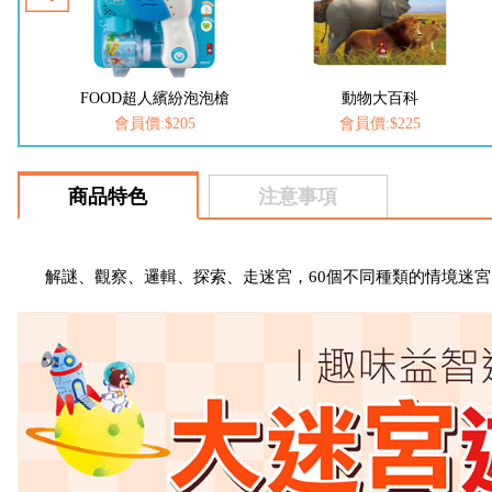
槍
動物大百科
恐龍大百科
會員價:$225
會員價:$225
商品特色
注意事項
解謎、觀察、邏輯、探索、走迷宮，60個不同種類的情境迷